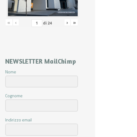
«
‹
›
»
di
24
NEWSLETTER MailChimp
Nome
Cognome
Indirizzo email