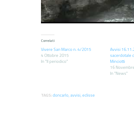
Correlati
Vivere San Marco n. 4/2015
Avvisi 16.11
4 Ottobre 2015
sacerdotale 
In "Il periodico"
Minciotti
16 Novembr
In "News"
TAGS:
doncarlo
,
avvisi
,
eclisse