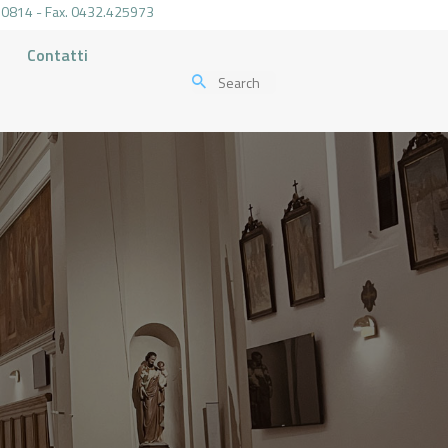
.470814 - Fax. 0432.425973
Contatti