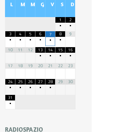
L
M
M
G
V
S
D
1
2
•
•
3
4
5
6
8
9
7
•
•
•
•
•
•
10
11
12
13
14
15
16
•
•
•
•
17
18
19
20
21
22
23
24
25
26
27
28
29
30
•
•
•
•
•
31
•
RADIOSPAZIO