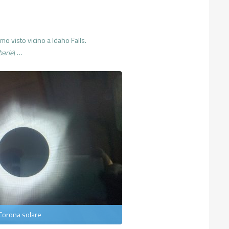
mo visto vicino a Idaho Falls.
barie
) …
Corona solare