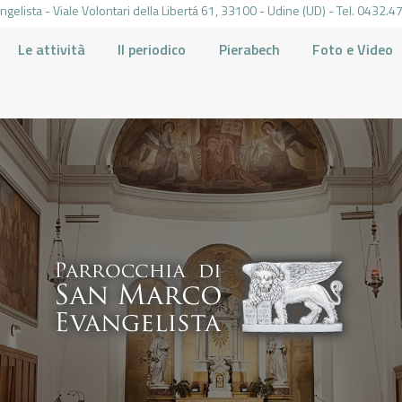
gelista - Viale Volontari della Libertá 61, 33100 - Udine (UD) - Tel. 0432
Le attività
Il periodico
Pierabech
Foto e Video
PARROCCHIA DI SAN MARCO UDINE
HOME
LA PARROCCHIA
IL PARROCO
LE ATTIVITÀ
IL PERIODICO
PIERABECH
FOTO E VIDEO