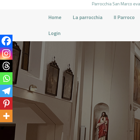
Parrocchia San Marco evan
Home
La parrocchia
Il Parroco
Login