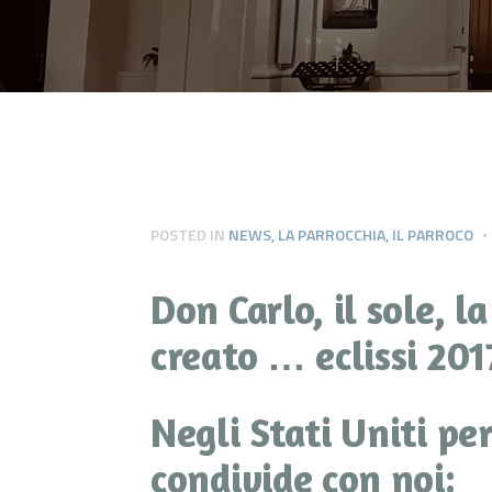
POSTED IN
NEWS
,
LA PARROCCHIA
,
IL PARROCO
Don Carlo, il sole, l
creato … eclissi 201
Negli Stati Uniti per
condivide con noi: