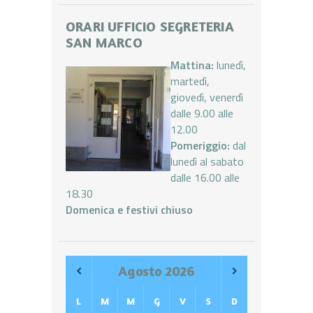
ORARI UFFICIO SEGRETERIA
SAN MARCO
Mattina:
lunedì,
martedì,
giovedì, venerdì
dalle 9.00 alle
12.00
Pomeriggio:
dal
lunedì al sabato
dalle 16.00 alle
18.30
Domenica e festivi chiuso
Agosto
2026
L
M
M
G
V
S
D