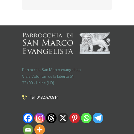
Parrocchia San Marco evangelista
Viale Volontari della Libertá 61
33100 - Udine (UD)
Tel. 0432.470814