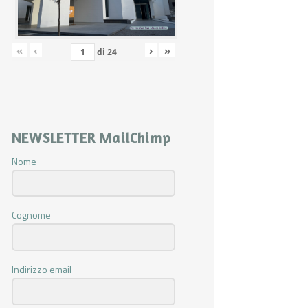
«
‹
›
»
di
24
NEWSLETTER MailChimp
Nome
Cognome
Indirizzo email