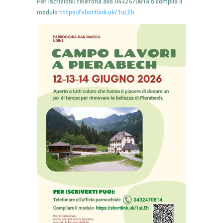
Per iscrizioni: telefona allo 0432470814 o compila il
modulo
https://shortlink.uk/1uLEh