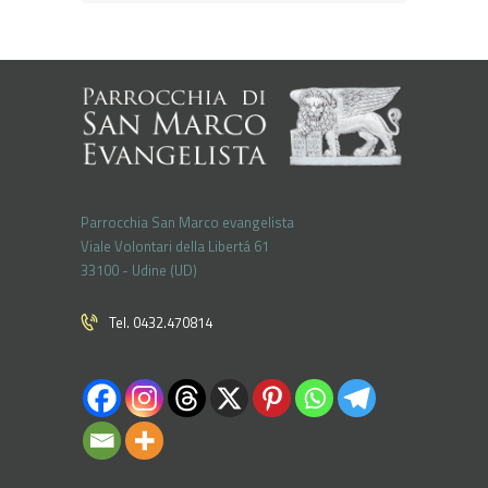
Parrocchia San Marco evangelista
Viale Volontari della Libertá 61
33100 - Udine (UD)
Tel. 0432.470814