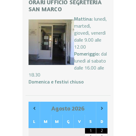
ORARI UFFICIO SEGRETERIA
SAN MARCO
Mattina:
lunedì,
martedì,
giovedì, venerdì
dalle 9.00 alle
12.00
Pomeriggio:
dal
lunedì al sabato
dalle 16.00 alle
18.30
Domenica e festivi chiuso
Agosto
2026
L
M
M
G
V
S
D
1
2
•
•