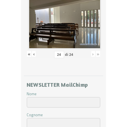
«
‹
›
»
di
24
NEWSLETTER MailChimp
Nome
Cognome