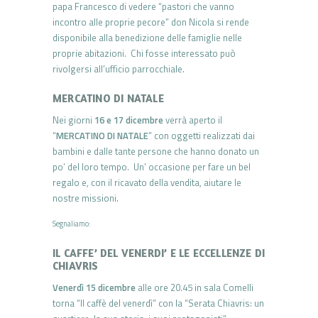
papa Francesco di vedere “pastori che vanno
incontro alle proprie pecore” don Nicola si rende
disponibile alla benedizione delle famiglie nelle
proprie abitazioni. Chi fosse interessato può
rivolgersi all’ufficio parrocchiale.
MERCATINO DI NATALE
Nei giorni
16 e 17 dicembre
verrà aperto il
“
MERCATINO DI NATALE
” con oggetti realizzati dai
bambini e dalle tante persone che hanno donato un
po’ del loro tempo. Un’ occasione per fare un bel
regalo e, con il ricavato della vendita, aiutare le
nostre missioni.
Segnaliamo:
IL CAFFE’ DEL VENERDI’ E LE ECCELLENZE DI
CHIAVRIS
Venerdì 15 dicembre
alle ore 20.45 in sala Comelli
torna “Il caffè del venerdì” con la “Serata Chiavris: un