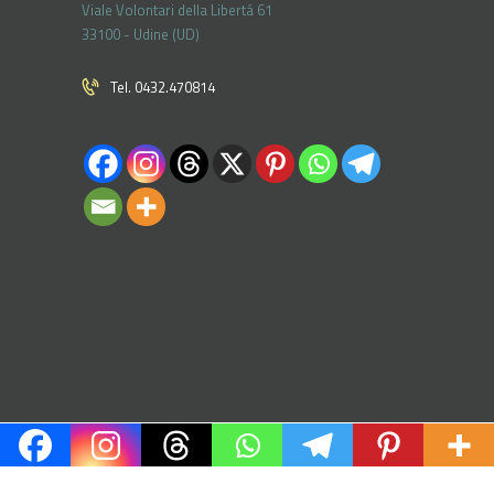
Viale Volontari della Libertá 61
33100 - Udine (UD)
Tel. 0432.470814