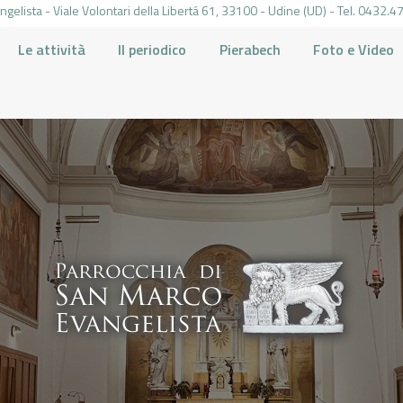
gelista - Viale Volontari della Libertá 61, 33100 - Udine (UD) - Tel. 0432
Le attività
Il periodico
Pierabech
Foto e Video
PARROCCHIA DI SAN MARCO UDINE
HOME
LA PARROCCHIA
IL PARROCO
LE ATTIVITÀ
IL PERIODICO
PIERABECH
FOTO E VIDEO