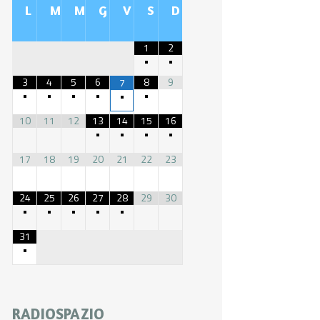
L
M
M
G
V
S
D
1
2
•
•
3
4
5
6
8
9
7
•
•
•
•
•
•
10
11
12
13
14
15
16
•
•
•
•
17
18
19
20
21
22
23
24
25
26
27
28
29
30
•
•
•
•
•
31
•
RADIOSPAZIO