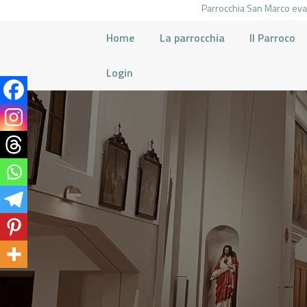
Parrocchia San Marco evan
Home
La parrocchia
Il Parroco
Login