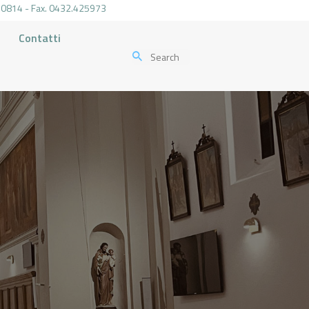
.470814 - Fax. 0432.425973
Contatti