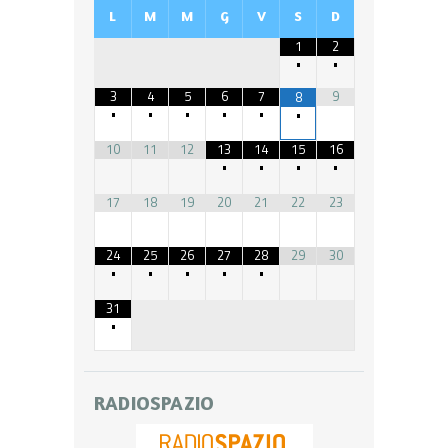
L
M
M
G
V
S
D
1
2
•
•
3
4
5
6
7
9
8
•
•
•
•
•
•
10
11
12
13
14
15
16
•
•
•
•
17
18
19
20
21
22
23
24
25
26
27
28
29
30
•
•
•
•
•
31
•
RADIOSPAZIO