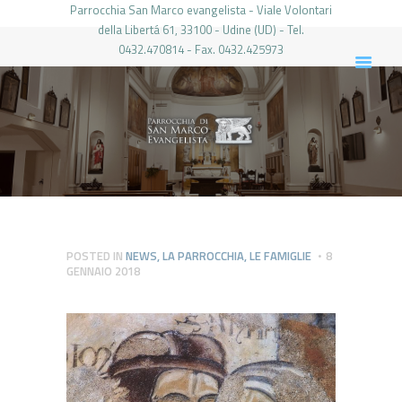
Parrocchia San Marco evangelista - Viale Volontari
della Libertá 61, 33100 - Udine (UD) - Tel.
0432.470814 - Fax. 0432.425973
PARROCCHIA DI SAN MARCO UDINE
HOME
LA PARROCCHIA
IL PARROCO
LE ATTIVITÀ
IL PERIODICO
PIERABECH
POSTED IN
NEWS
,
LA PARROCCHIA
,
LE FAMIGLIE
8
GENNAIO 2018
FOTO E VIDEO
CONTATTI
LOGIN