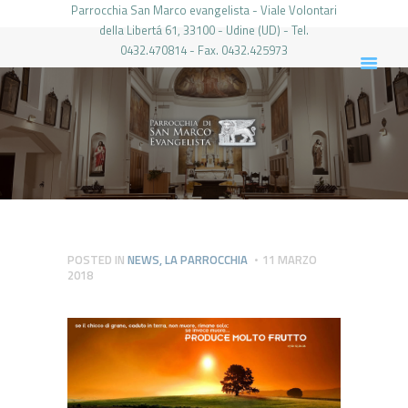
Parrocchia San Marco evangelista - Viale Volontari
della Libertá 61, 33100 - Udine (UD) - Tel.
0432.470814 - Fax. 0432.425973
PARROCCHIA DI SAN MARCO UDINE
HOME
LA PARROCCHIA
IL PARROCO
LE ATTIVITÀ
IL PERIODICO
PIERABECH
POSTED IN
NEWS
,
LA PARROCCHIA
11 MARZO
2018
FOTO E VIDEO
CONTATTI
LOGIN