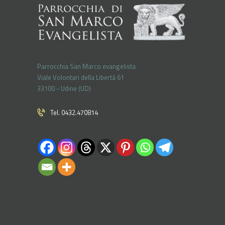
Parrocchia San Marco evangelista
Viale Volontari della Libertá 61
33100 - Udine (UD)
Tel. 0432.470814