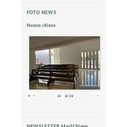
FOTO NEWS
Nuova chiesa
«
‹
›
»
di
24
NEWSLETTER MailChimp