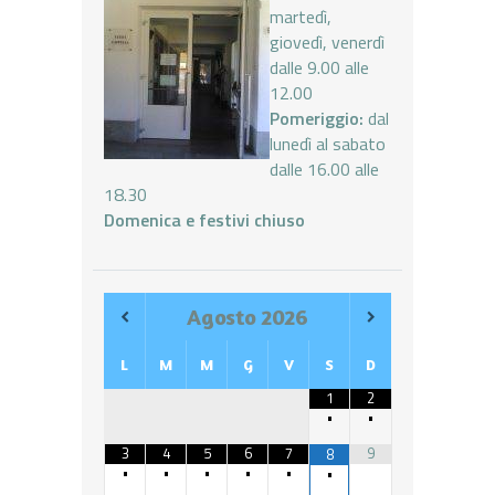
martedì,
giovedì, venerdì
dalle 9.00 alle
12.00
Pomeriggio:
dal
lunedì al sabato
dalle 16.00 alle
18.30
Domenica e festivi chiuso
Agosto
2026
L
M
M
G
V
S
D
1
2
•
•
3
4
5
6
7
9
8
•
•
•
•
•
•