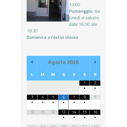
12.00
Pomeriggio:
dal
lunedì al sabato
dalle 16.00 alle
18.30
Domenica e festivi chiuso
Agosto
2026
L
M
M
G
V
S
D
1
2
•
•
3
4
5
7
8
9
6
•
•
•
•
•
•
10
11
12
13
14
15
16
•
•
•
•
17
18
19
20
21
22
23