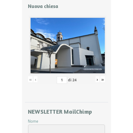
Nuova chiesa
«
‹
›
»
di
24
NEWSLETTER MailChimp
Nome