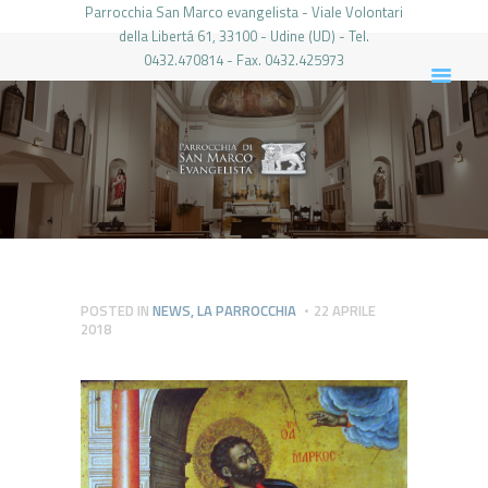
Parrocchia San Marco evangelista - Viale Volontari
della Libertá 61, 33100 - Udine (UD) - Tel.
0432.470814 - Fax. 0432.425973
PARROCCHIA DI SAN MARCO UDINE
HOME
LA PARROCCHIA
IL PARROCO
LE ATTIVITÀ
IL PERIODICO
PIERABECH
POSTED IN
NEWS
,
LA PARROCCHIA
22 APRILE
2018
FOTO E VIDEO
CONTATTI
LOGIN