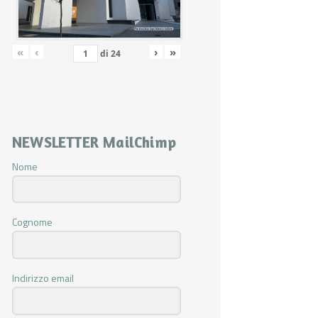
«
‹
›
»
di
24
NEWSLETTER MailChimp
Nome
Cognome
Indirizzo email