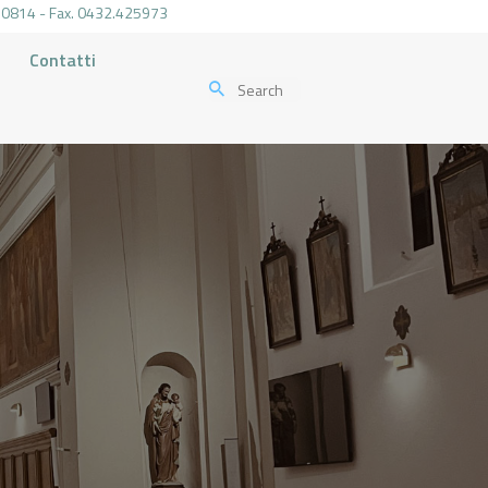
.470814 - Fax. 0432.425973
Contatti