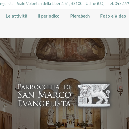
gelista - Viale Volontari della Libertá 61, 33100 - Udine (UD) - Tel. 0432
Le attività
Il periodico
Pierabech
Foto e Video
PARROCCHIA DI SAN MARCO UDINE
HOME
LA PARROCCHIA
IL PARROCO
LE ATTIVITÀ
IL PERIODICO
PIERABECH
FOTO E VIDEO