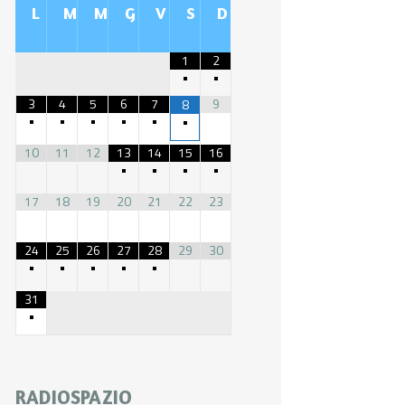
L
M
M
G
V
S
D
1
2
•
•
3
4
5
6
7
9
8
•
•
•
•
•
•
10
11
12
13
14
15
16
•
•
•
•
17
18
19
20
21
22
23
24
25
26
27
28
29
30
•
•
•
•
•
31
•
RADIOSPAZIO