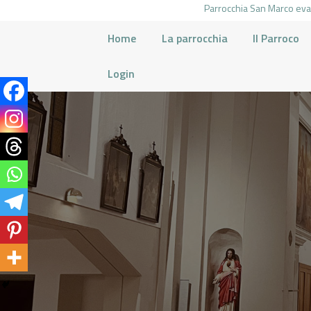
Parrocchia San Marco evan
Home
La parrocchia
Il Parroco
Login