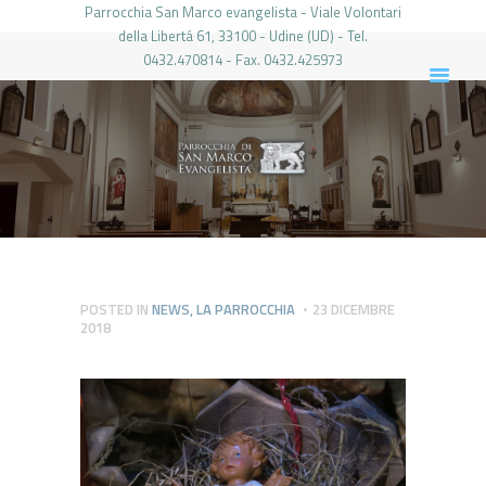
Parrocchia San Marco evangelista - Viale Volontari
della Libertá 61, 33100 - Udine (UD) - Tel.
0432.470814 - Fax. 0432.425973
PARROCCHIA DI SAN MARCO UDINE
HOME
LA PARROCCHIA
IL PARROCO
LE ATTIVITÀ
IL PERIODICO
PIERABECH
POSTED IN
NEWS
,
LA PARROCCHIA
23 DICEMBRE
2018
FOTO E VIDEO
CONTATTI
LOGIN