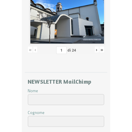
«
‹
›
»
di
24
NEWSLETTER MailChimp
Nome
Cognome