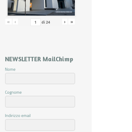
«
‹
›
»
di
24
NEWSLETTER MailChimp
Nome
Cognome
Indirizzo email