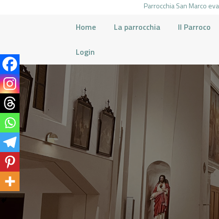
Parrocchia San Marco evan
Home
La parrocchia
Il Parroco
Login