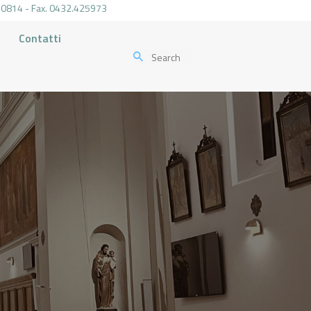
.470814 - Fax. 0432.425973
Contatti