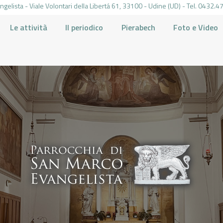
gelista - Viale Volontari della Libertá 61, 33100 - Udine (UD) - Tel. 0432
Le attività
Il periodico
Pierabech
Foto e Video
PARROCCHIA DI SAN MARCO UDINE
HOME
LA PARROCCHIA
IL PARROCO
LE ATTIVITÀ
IL PERIODICO
PIERABECH
FOTO E VIDEO