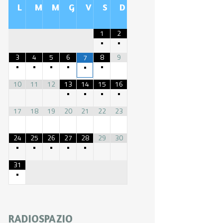
L
M
M
G
V
S
D
1
2
•
•
3
4
5
6
8
9
7
•
•
•
•
•
•
10
11
12
13
14
15
16
•
•
•
•
17
18
19
20
21
22
23
24
25
26
27
28
29
30
•
•
•
•
•
31
•
RADIOSPAZIO