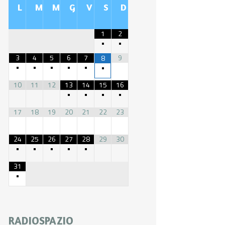
L
M
M
G
V
S
D
1
2
•
•
3
4
5
6
7
9
8
•
•
•
•
•
•
10
11
12
13
14
15
16
•
•
•
•
17
18
19
20
21
22
23
24
25
26
27
28
29
30
•
•
•
•
•
31
•
RADIOSPAZIO