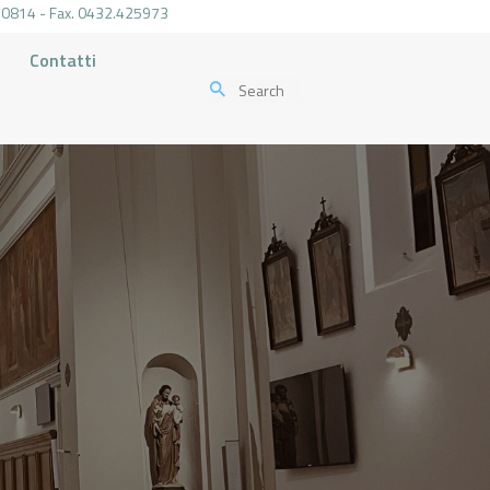
.470814 - Fax. 0432.425973
Contatti