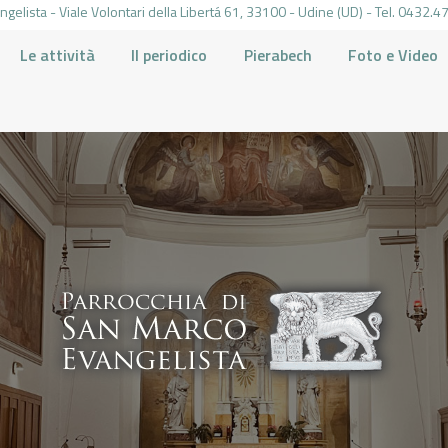
gelista - Viale Volontari della Libertá 61, 33100 - Udine (UD) - Tel. 0432
Le attività
Il periodico
Pierabech
Foto e Video
PARROCCHIA DI SAN MARCO UDINE
HOME
LA PARROCCHIA
IL PARROCO
LE ATTIVITÀ
IL PERIODICO
PIERABECH
FOTO E VIDEO