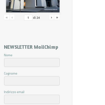
«
‹
›
»
di
24
NEWSLETTER MailChimp
Nome
Cognome
Indirizzo email