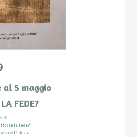
9
e al 5 maggio
 LA FEDE?
melli
rafforza la fede?
”
gneria di Padova.