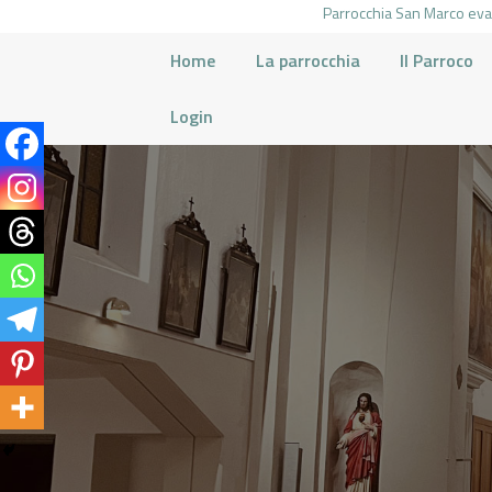
Parrocchia San Marco evan
Home
La parrocchia
Il Parroco
Login