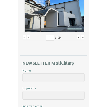
«
‹
›
»
di
24
NEWSLETTER MailChimp
Nome
Cognome
Indirizzo email