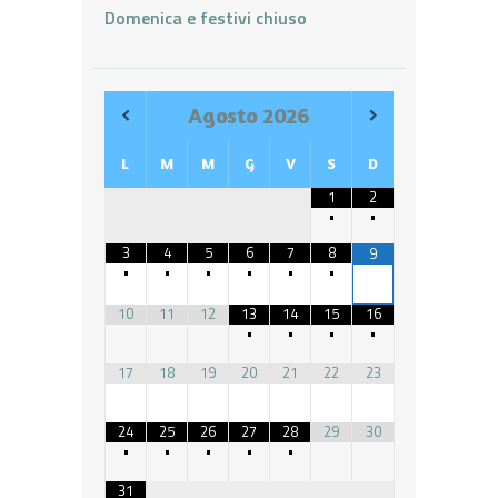
Domenica e festivi chiuso
Agosto
2026
L
M
M
G
V
S
D
1
2
•
•
3
4
5
6
7
8
9
•
•
•
•
•
•
10
11
12
13
14
15
16
•
•
•
•
17
18
19
20
21
22
23
24
25
26
27
28
29
30
•
•
•
•
•
31