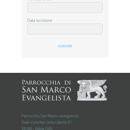
Data iscrizione
ISCRIVIMI
Parrocchia San Marco evangelista
Viale Volontari della Libertá 61
33100 - Udine (UD)