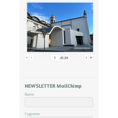
«
‹
›
»
di
24
NEWSLETTER MailChimp
Nome
Cognome