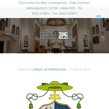
Parrocchia San Marco evangelista - Viale Volontari
della Libertá 61, 33100 - Udine (UD) - Tel.
0432.470814 - Fax. 0432.425973
PARROCCHIA DI SAN MARCO UDINE
HOME
LA PARROCCHIA
IL PARROCO
LE ATTIVITÀ
IL PERIODICO
PIERABECH
POSTED IN
NEWS
,
LA PARROCCHIA
7 LUGLIO 2019
FOTO E VIDEO
CONTATTI
LOGIN