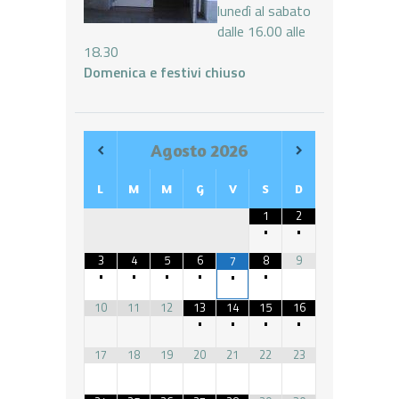
lunedì al sabato
dalle 16.00 alle
18.30
Domenica e festivi chiuso
Agosto
2026
L
M
M
G
V
S
D
1
2
•
•
3
4
5
6
8
9
7
•
•
•
•
•
•
10
11
12
13
14
15
16
•
•
•
•
17
18
19
20
21
22
23