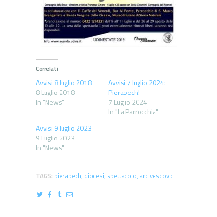
Correlati
Avvisi 8 luglio 2018
Avvisi 7 luglio 2024:
8 Luglio 2018
Pierabech!
In "News"
7 Luglio 2024
In "La Parrocchia"
Avvisi 9 luglio 2023
9 Luglio 2023
In "News"
TAGS:
pierabech
,
diocesi
,
spettacolo
,
arcivescovo