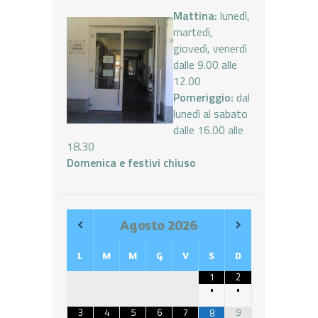
Mattina:
lunedì,
martedì,
giovedì, venerdì
dalle 9.00 alle
12.00
Pomeriggio:
dal
lunedì al sabato
dalle 16.00 alle
18.30
Domenica e festivi chiuso
Agosto
2026
L
M
M
G
V
S
D
1
2
•
•
3
4
5
6
7
9
8