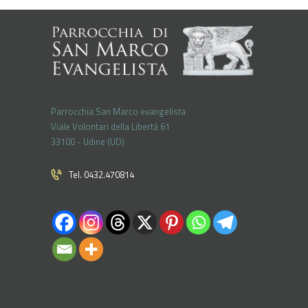
Parrocchia San Marco evangelista
Viale Volontari della Libertá 61
33100 - Udine (UD)
Tel. 0432.470814