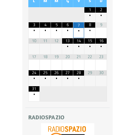
L
M
M
G
V
S
D
1
2
•
•
3
4
5
6
8
9
7
•
•
•
•
•
•
10
11
12
13
14
15
16
•
•
•
•
17
18
19
20
21
22
23
24
25
26
27
28
29
30
•
•
•
•
•
31
•
RADIOSPAZIO