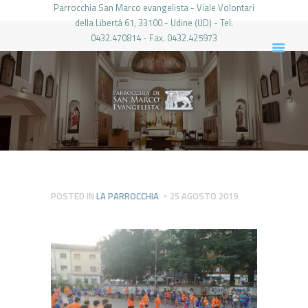
Parrocchia San Marco evangelista - Viale Volontari
della Libertá 61, 33100 - Udine (UD) - Tel.
0432.470814 - Fax. 0432.425973
PARROCCHIA DI SAN MARCO UDINE
HOME
LA PARROCCHIA
IL PARROCO
LE ATTIVITÀ
IL PERIODICO
PIERABECH
POSTED IN
LA PARROCCHIA
25 AGOSTO 2019
FOTO E VIDEO
CONTATTI
LOGIN