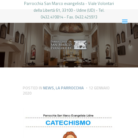
Parrocchia San Marco evangelista - Viale Volontari
della Libertá 61, 33100 - Udine (UD) - Tel.
0432.470814 - Fax. 0432.425973
PARROCCHIA DI SAN MARCO UDINE
HOME
LA PARROCCHIA
IL PARROCO
LE ATTIVITÀ
IL PERIODICO
PIERABECH
POSTED IN
NEWS
,
LA PARROCCHIA
12 GENNAIO
2020
FOTO E VIDEO
CONTATTI
LOGIN