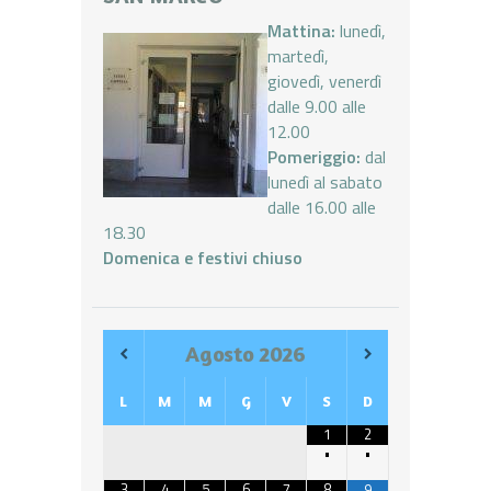
Mattina:
lunedì,
martedì,
giovedì, venerdì
dalle 9.00 alle
12.00
Pomeriggio:
dal
lunedì al sabato
dalle 16.00 alle
18.30
Domenica e festivi chiuso
Agosto
2026
L
M
M
G
V
S
D
1
2
•
•
3
4
5
6
7
8
9