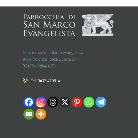
Parrocchia San Marco evangelista
Viale Volontari della Libertá 61
33100 - Udine (UD)
Tel. 0432.470814