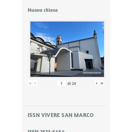
Nuova chiesa
«
‹
›
»
di
24
ISSN VIVERE SAN MARCO
ISSN 2611-6464