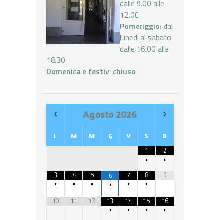
dalle 9.00 alle
12.00
Pomeriggio:
dal
lunedì al sabato
dalle 16.00 alle
18.30
Domenica e festivi chiuso
Agosto
2026
L
M
M
G
V
S
D
1
2
•
•
3
4
5
7
8
9
6
•
•
•
•
•
•
10
11
12
13
14
15
16
•
•
•
•