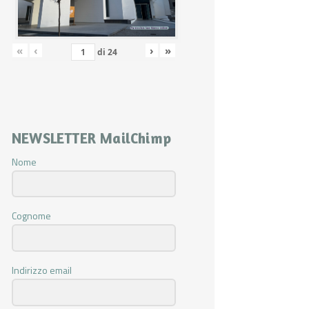
«
‹
›
»
di
24
NEWSLETTER MailChimp
Nome
Cognome
Indirizzo email