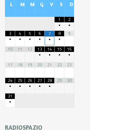
L
M
M
G
V
S
D
1
2
•
•
3
4
5
6
8
9
7
•
•
•
•
•
•
10
11
12
13
14
15
16
•
•
•
•
17
18
19
20
21
22
23
24
25
26
27
28
29
30
•
•
•
•
•
31
•
RADIOSPAZIO