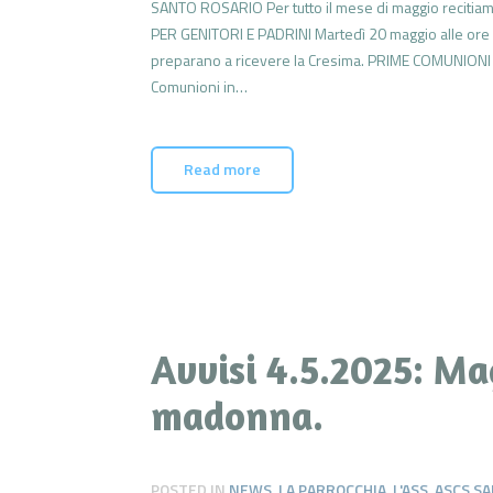
SANTO ROSARIO Per tutto il mese di maggio recitiamo
PER GENITORI E PADRINI Martedì 20 maggio alle ore 20
preparano a ricevere la Cresima. PRIME COMUNION
Comunioni in…
Read more
Avvisi 4.5.2025: Ma
madonna.
POSTED IN
NEWS
,
LA PARROCCHIA
,
L'ASS. ASCS 