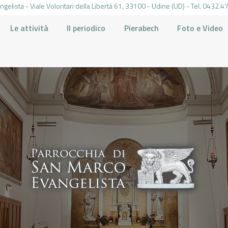
gelista - Viale Volontari della Libertá 61, 33100 - Udine (UD) - Tel. 0432
Le attività
Il periodico
Pierabech
Foto e Video
PARROCCHIA DI SAN MARCO UDINE
HOME
LA PARROCCHIA
IL PARROCO
LE ATTIVITÀ
IL PERIODICO
PIERABECH
FOTO E VIDEO