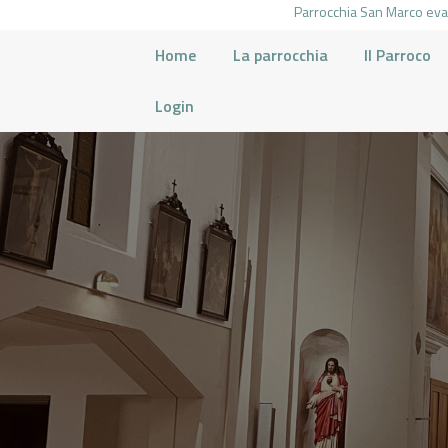
Parrocchia San Marco evan
Home
La parrocchia
Il Parroco
Login