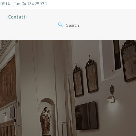
.470814 - Fax. 0432.425973
Contatti