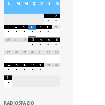
L
M
M
G
V
S
D
1
2
•
•
3
4
5
7
8
9
6
•
•
•
•
•
•
10
11
12
13
14
15
16
•
•
•
•
17
18
19
20
21
22
23
24
25
26
27
28
29
30
•
•
•
•
•
31
•
RADIOSPAZIO