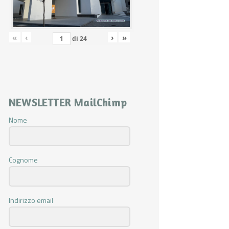
«
‹
›
»
di
24
NEWSLETTER MailChimp
Nome
Cognome
Indirizzo email