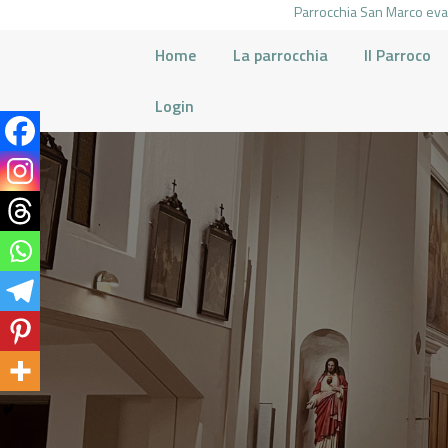
Parrocchia San Marco evan
Home
La parrocchia
Il Parroco
Login