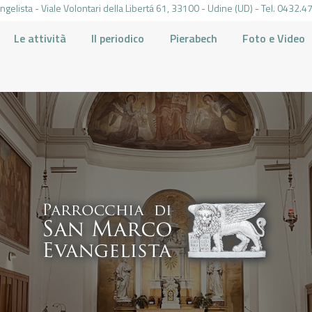
gelista - Viale Volontari della Libertá 61, 33100 - Udine (UD) - Tel. 0432
Le attività
Il periodico
Pierabech
Foto e Video
PARROCCHIA DI SAN MARCO UDINE
HOME
LA PARROCCHIA
IL PARROCO
LE ATTIVITÀ
IL PERIODICO
PIERABECH
FOTO E VIDEO