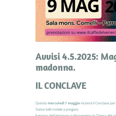
Avvisi 4.5.2025: Ma
madonna.
IL CONCLAVE
Questo
mercoledì 7 maggio
inizierà il Conclave pe
Siamo tutti invitati a pregare.
Il giorno dell’elezione ci ritroveremo in Chiesa alle