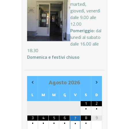
martedì,
giovedì, venerdì
dalle 9.00 alle
12.00
Pomeriggio:
dal
lunedì al sabato
dalle 16.00 alle
18.30
Domenica e festivi chiuso
Agosto
2026
L
M
M
G
V
S
D
1
2
•
•
3
4
5
6
8
9
7
•
•
•
•
•
•