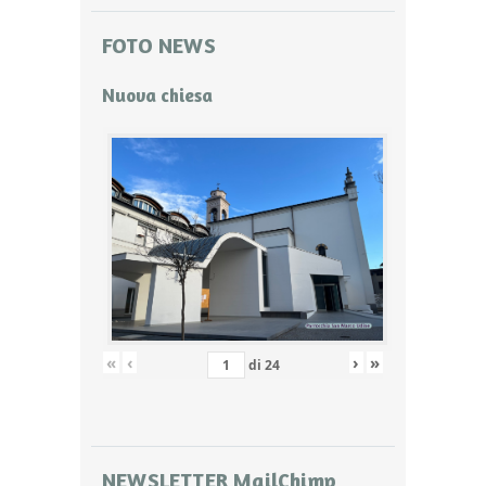
FOTO NEWS
Nuova chiesa
«
‹
›
»
di
24
NEWSLETTER MailChimp