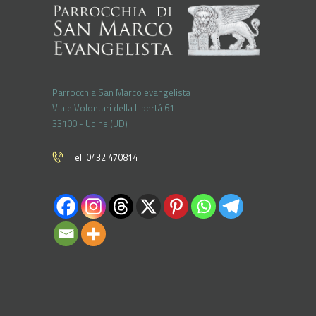
Parrocchia San Marco evangelista
Viale Volontari della Libertá 61
33100 - Udine (UD)
Tel. 0432.470814