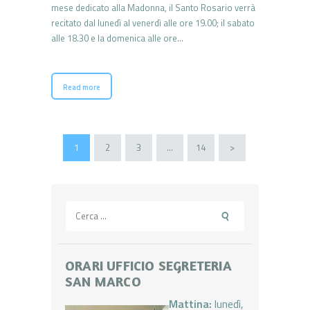
mese dedicato alla Madonna, il Santo Rosario verrà
recitato dal lunedì al venerdì alle ore 19.00; il sabato
alle 18.30 e la domenica alle ore…
Read more
Paginazione
PAGE
1
PAGE
2
PAGE
3
…
PAGE
14
>
degli
articoli
Ricerca
per:
ORARI UFFICIO SEGRETERIA
SAN MARCO
Mattina:
lunedì,