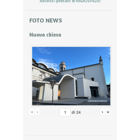
Ascolta i podcast di RADIOSPAZIO
FOTO NEWS
Nuova chiesa
«
‹
›
»
di
24