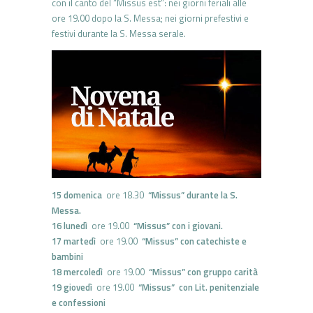
con il canto del “Missus est”: nei giorni feriali alle
ore 19.00 dopo la S. Messa; nei giorni prefestivi e
festivi durante la S. Messa serale.
15 domenica
ore 18.30
“Missus” durante la S.
Messa.
16 lunedì
ore 19.00
“Missus” con i giovani.
17 martedì
ore 19.00
“Missus” con catechiste e
bambini
18 mercoledì
ore 19.00
“Missus” con gruppo carità
19 giovedì
ore 19.00
“Missus” con Lit. penitenziale
e confessioni