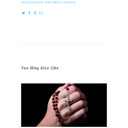
associazione
,
mercatino
,
novena
You May Also Like