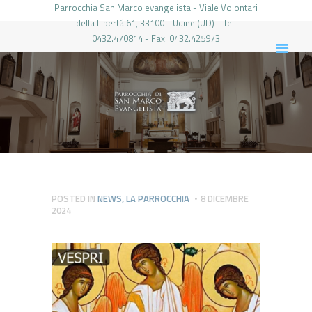
Parrocchia San Marco evangelista - Viale Volontari
della Libertá 61, 33100 - Udine (UD) - Tel.
0432.470814 - Fax. 0432.425973
PARROCCHIA DI SAN MARCO UDINE
HOME
LA PARROCCHIA
IL PARROCO
LE ATTIVITÀ
IL PERIODICO
PIERABECH
POSTED IN
NEWS
,
LA PARROCCHIA
8 DICEMBRE
2024
FOTO E VIDEO
CONTATTI
LOGIN