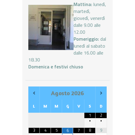
Mattina:
lunedì,
martedì,
giovedì, venerdì
dalle 9.00 alle
12.00
Pomeriggio:
dal
lunedì al sabato
dalle 16.00 alle
18.30
Domenica e festivi chiuso
Agosto
2026
L
M
M
G
V
S
D
1
2
•
•
3
4
5
7
8
9
6