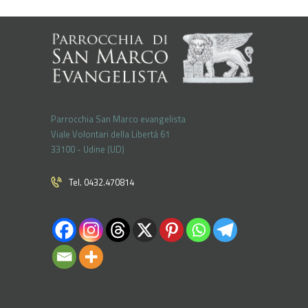
Parrocchia San Marco evangelista
Viale Volontari della Libertá 61
33100 - Udine (UD)
Tel. 0432.470814