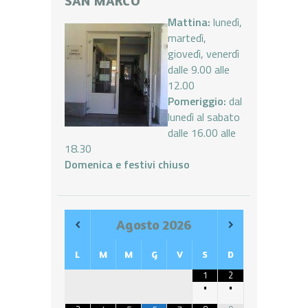
SAN MARCO
Mattina:
lunedì,
martedì,
giovedì, venerdì
dalle 9.00 alle
12.00
Pomeriggio:
dal
lunedì al sabato
dalle 16.00 alle
18.30
Domenica e festivi chiuso
Agosto
2026
L
M
M
G
V
S
D
1
2
•
•