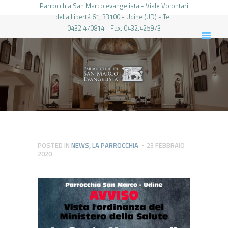
Parrocchia San Marco evangelista - Viale Volontari
della Libertá 61, 33100 - Udine (UD) - Tel.
0432.470814 - Fax. 0432.425973
PARROCCHIA DI SAN MARCO UDINE
HOME
LA PARROCCHIA
IL PARROCO
LE ATTIVITÀ
IL PERIODICO
PIERABECH
POSTED IN
NEWS
,
LA PARROCCHIA
23 FEBBRAIO
2020
FOTO E VIDEO
CONTATTI
LOGIN