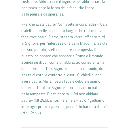
custodire. Abbracciare il Signore per abbracciare la
speranza: ecco la forza della fede, che libera
dalla paura e dà speranza.
«Perché avete paura? Non avete ancora fede?». Cari
fratelli e sorelle, da questo luogo, che racconta la
fede rocciosa di Pietro, stasera vorrei affidarvi tutti
al Signore, per l’intercessione della Madonna, salute
del suo popolo, stella del mare in tempesta. Da
questo colonnato che abbraccia Roma e il mondo
scenda su di voi, come un abbraccio consolante, la
benedizione di Dio. Signore, benedici il mondo, dona
salute ai corpi e conforto ai cuori. Ci chiedi di non
avere paura. Ma la nostra fede è debole e siamo
timorosi. Però Tu, Signore, non lasciarci in balia
della tempesta. Ripeti ancora: «Voi non abbiate
paura» (Mt 28,5). E noi, insieme a Pietro, “gettiamo
in Te ogni preoccupazione, perché Tu hai cura di noi”
(cfr 1 Pt 5,7).