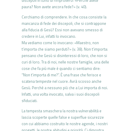
discepoli in tono di rimprovero: «Perché avete
paura? Non avete ancora fede?» (v. 40).
Cerchiamo di comprendere. In che cosa consiste la
mancanza di fede dei discepoli, che si contrappone
alla fiducia di Gesù? Essi non avevano smesso di
credere in Lui, infatti lo invocano.
Ma vediamo come lo invocano: «Maestro, non
t’importa che siamo perduti?» (v. 38). Non t’importa:
pensano che Gesù si disinteressi di loro, che non si
curi di loro. Tra di noi, nelle nostre famiglie, una delle
cose che fa più male è quando ci sentiamo dire:
“Non t’importa di me?”. È una frase che ferisce e
scatena tempeste nel cuore. Avrà scosso anche
Gesù. Perché a nessuno più che a Lui importa di noi.
Infatti, una volta invocato, salva i suoi discepoli
sfiduciati.
La tempesta smaschera la nostra vulnerabilità e
lascia scoperte quelle false e superflue sicurezze
con cui abbiamo costruito le nostre agende, i nostri
progetti, le nostre abitudini e priorità. Ci dimostra