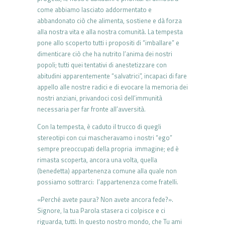
come abbiamo lasciato addormentato e
abbandonato ciò che alimenta, sostiene e dà forza
alla nostra vita e alla nostra comunità. La tempesta
pone allo scoperto tutti i propositi di “imballare” e
dimenticare ciò che ha nutrito l’anima dei nostri
popoli; tutti quei tentativi di anestetizzare con
abitudini apparentemente “salvatrici”, incapaci di fare
appello alle nostre radici e di evocare la memoria dei
nostri anziani, privandoci così dell’immunità
necessaria per far fronte all’avversità.
Con la tempesta, è caduto il trucco di quegli
stereotipi con cui mascheravamo i nostri “ego”
sempre preoccupati della propria immagine; ed è
rimasta scoperta, ancora una volta, quella
(benedetta) appartenenza comune alla quale non
possiamo sottrarci: l’appartenenza come fratelli.
«Perché avete paura? Non avete ancora fede?».
Signore, la tua Parola stasera ci colpisce e ci
riguarda, tutti. In questo nostro mondo, che Tu ami