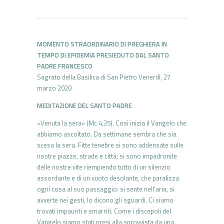
MOMENTO STRAORDINARIO DI PREGHIERA IN
TEMPO DI EPIDEMIA
PRESIEDUTO DAL SANTO
PADRE FRANCESCO
Sagrato della Basilica di San Pietro Venerdì, 27
marzo 2020
MEDITAZIONE DEL SANTO PADRE
«Venuta la sera» (Mc 4,35). Così inizia il Vangelo che
abbiamo ascoltato. Da settimane sembra che sia
scesa la sera. Fitte tenebre si sono addensate sulle
nostre piazze, strade e città; si sono impadronite
delle nostre vite riempiendo tutto di un silenzio
assordante e di un vuoto desolante, che paralizza
ogni cosa al suo passaggio: si sente nell’aria, si
avverte nei gesti, lo dicono gli sguardi. Ci siamo
trovati impauriti e smarriti. Come i discepoli del
Vangelo siamo stati presi alla sprovvista da una