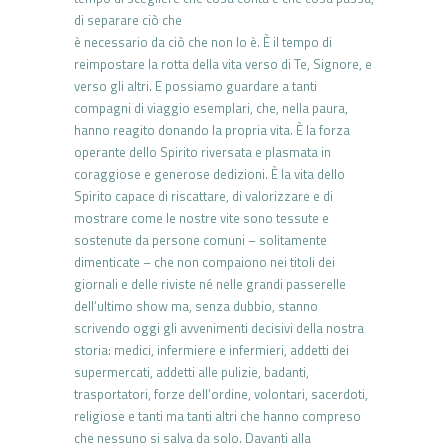
di separare ciò che
è necessario da ciò che non lo è. È il tempo di
reimpostare la rotta della vita verso di Te, Signore, e
verso gli altri. E possiamo guardare a tanti
compagni di viaggio esemplari, che, nella paura,
hanno reagito donando la propria vita. È la forza
operante dello Spirito riversata e plasmata in
coraggiose e generose dedizioni. È la vita dello
Spirito capace di riscattare, di valorizzare e di
mostrare come le nostre vite sono tessute e
sostenute da persone comuni – solitamente
dimenticate – che non compaiono nei titoli dei
giornali e delle riviste né nelle grandi passerelle
dell’ultimo show ma, senza dubbio, stanno
scrivendo oggi gli avvenimenti decisivi della nostra
storia: medici, infermiere e infermieri, addetti dei
supermercati, addetti alle pulizie, badanti,
trasportatori, forze dell’ordine, volontari, sacerdoti,
religiose e tanti ma tanti altri che hanno compreso
che nessuno si salva da solo. Davanti alla