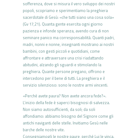
sofferenza, dove si misura il vero sviluppo dei nostri
popoli, scopriamo e sperimentiamo la preghiera
sacerdotale di Gesù: «che tutti siano una cosa sola»
(Gv 17,21). Quanta gente esercita ogni giorno
pazienza e infonde speranza, avendo cura di non
seminare panico ma corresponsabilità. Quanti padri,
madri, nonni e nonne, insegnanti mostrano ai nostri
bambini, con gesti piccoli e quotidiani, come
affrontare e attraversare una crisi riadattando
abitudini, alzando gli sguardi e stimolando la
preghiera. Quante persone pregano, offrono e
intercedono per il bene di tutti. La preghiera e il
servizio silenzioso: sono le nostre armi vincenti.
«Perché avete paura? Non avete ancora fede?».
L’inizio della fede è saperci bisognosi di salvezza.
Non siamo autosufficienti, da soli; da soli
affondiamo: abbiamo bisogno del Signore come gli
antichi naviganti delle stelle. Invitiamo Gesù nelle
barche delle nostre vite.
Consegniamogli le nostre paure, perché Lui le vinca.