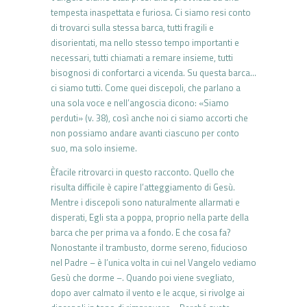
tempesta inaspettata e furiosa. Ci siamo resi conto
di trovarci sulla stessa barca, tutti fragili e
disorientati, ma nello stesso tempo importanti e
necessari, tutti chiamati a remare insieme, tutti
bisognosi di confortarci a vicenda. Su questa barca…
ci siamo tutti. Come quei discepoli, che parlano a
una sola voce e nell’angoscia dicono: «Siamo
perduti» (v. 38), così anche noi ci siamo accorti che
non possiamo andare avanti ciascuno per conto
suo, ma solo insieme.
Èfacile ritrovarci in questo racconto. Quello che
risulta difficile è capire l’atteggiamento di Gesù.
Mentre i discepoli sono naturalmente allarmati e
disperati, Egli sta a poppa, proprio nella parte della
barca che per prima va a fondo. E che cosa fa?
Nonostante il trambusto, dorme sereno, fiducioso
nel Padre – è l’unica volta in cui nel Vangelo vediamo
Gesù che dorme –. Quando poi viene svegliato,
dopo aver calmato il vento e le acque, si rivolge ai