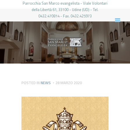
Parrocchia San Marco evangelista - Viale Volontari
della Libertá 61, 33100 - Udine (UD) - Tel.
0432.470814 - Fax. 0432.425973
PARROCCHIA DI SAN MARCO UDINE
HOME
LA PARROCCHIA
IL PARROCO
LE ATTIVITÀ
IL PERIODICO
PIERABECH
POSTED IN
NEWS
28 MARZO 2020
FOTO E VIDEO
CONTATTI
LOGIN