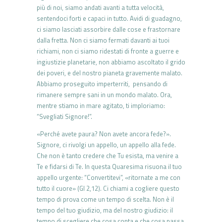
più di noi, siamo andati avanti a tutta velocità,
sentendoci forti e capaci in tutto. Avidi di guadagno,
ci siamo lasciati assorbire dalle cose e frastornare
dalla fretta. Non ci siamo fermati davanti ai tuoi
richiami, non ci siamo ridestati di fronte a guerre e
ingiustizie planetarie, non abbiamo ascoltato il grido
dei poveri, e del nostro pianeta gravemente malato.
Abbiamo proseguito imperterriti, pensando di
rimanere sempre sani in un mondo malato. Ora,
mentre stiamo in mare agitato, ti imploriamo:
“Svegliati Signore!”.
«Perché avete paura? Non avete ancora fede?».
Signore, ci rivolgi un appello, un appello alla fede.
Che non è tanto credere che Tu esista, ma venire a
Te e fidarsi di Te. In questa Quaresima risuona il tuo
appello urgente: “Convertitevi”, «ritornate a me con
tutto il cuore» (Gl 2,12). Ci chiami a cogliere questo
tempo di prova come un tempo di scelta. Non è il
tempo del tuo giudizio, ma del nostro giudizio: il
tempo di scegliere che cosa conta e che cosa passa,