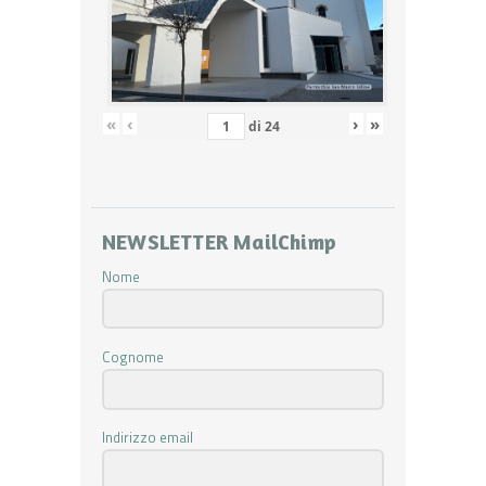
«
‹
›
»
di
24
NEWSLETTER MailChimp
Nome
Cognome
Indirizzo email