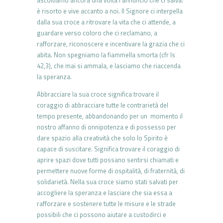
è risorto e vive accanto a noi. Il Signore ci interpella
dalla sua croce a ritrovare la vita che ci attende, a
guardare verso coloro che ci reclamano, a
rafforzare, riconoscere e incentivare la grazia che ci
abita. Non spegniamo la fiammella smorta (cfr Is
42,3), che mai si ammala, e lasciamo che riaccenda
la speranza.
Abbracciare la sua croce significa trovare il
coraggio di abbracciare tutte le contrarietà del
tempo presente, abbandonando per un momento il
nostro affanno di onnipotenza e di possesso per
dare spazio alla creatività che solo lo Spirito è
capace di suscitare. Significa trovare il coraggio di
aprire spazi dove tutti possano sentirsi chiamati e
permettere nuove forme di ospitalità, di fraternità, di
solidarietà. Nella sua croce siamo stati salvati per
accogliere la speranza e lasciare che sia essa a
rafforzare e sostenere tutte le misure e le strade
possibili che ci possono aiutare a custodirci e