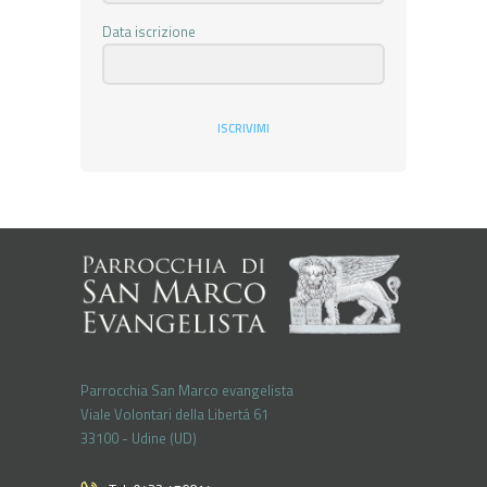
Data iscrizione
ISCRIVIMI
Parrocchia San Marco evangelista
Viale Volontari della Libertá 61
33100 - Udine (UD)