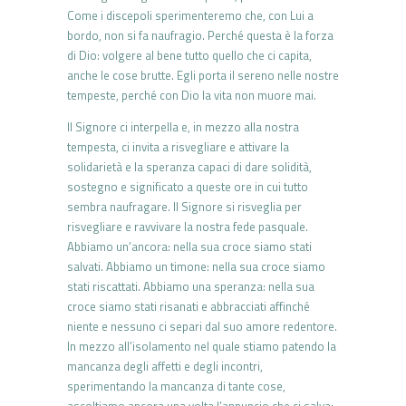
Come i discepoli sperimenteremo che, con Lui a
bordo, non si fa naufragio. Perché questa è la forza
di Dio: volgere al bene tutto quello che ci capita,
anche le cose brutte. Egli porta il sereno nelle nostre
tempeste, perché con Dio la vita non muore mai.
Il Signore ci interpella e, in mezzo alla nostra
tempesta, ci invita a risvegliare e attivare la
solidarietà e la speranza capaci di dare solidità,
sostegno e significato a queste ore in cui tutto
sembra naufragare. Il Signore si risveglia per
risvegliare e ravvivare la nostra fede pasquale.
Abbiamo un’ancora: nella sua croce siamo stati
salvati. Abbiamo un timone: nella sua croce siamo
stati riscattati. Abbiamo una speranza: nella sua
croce siamo stati risanati e abbracciati affinché
niente e nessuno ci separi dal suo amore redentore.
In mezzo all’isolamento nel quale stiamo patendo la
mancanza degli affetti e degli incontri,
sperimentando la mancanza di tante cose,
ascoltiamo ancora una volta l’annuncio che ci salva: