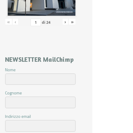
«
‹
›
»
di
24
NEWSLETTER MailChimp
Nome
Cognome
Indirizzo email