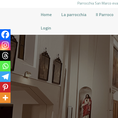
Parrocchia San Marco evan
Home
La parrocchia
Il Parroco
Login