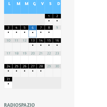
L
M
M
G
V
S
D
1
2
•
•
3
4
5
7
8
9
6
•
•
•
•
•
•
10
11
12
13
14
15
16
•
•
•
•
17
18
19
20
21
22
23
24
25
26
27
28
29
30
•
•
•
•
•
31
•
RADIOSPAZIO