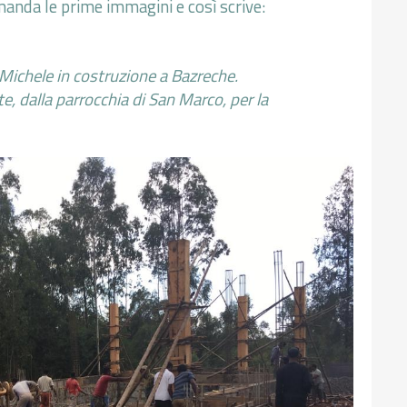
manda le prime immagini e così scrive:
 Michele in costruzione a Bazreche.
te, dalla parrocchia di San Marco, per la