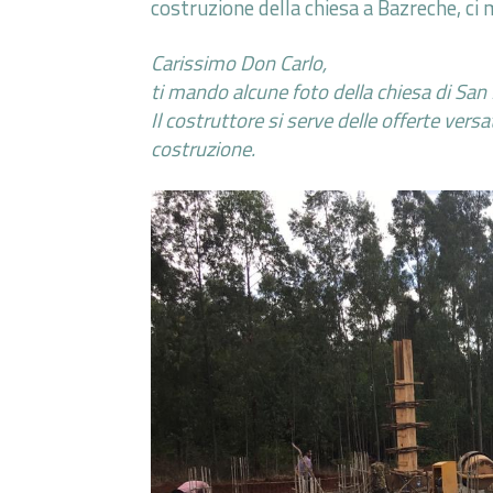
costruzione della chiesa a Bazreche, ci 
Carissimo Don Carlo,
ti mando alcune foto della chiesa di San
Il costruttore si serve delle offerte versa
costruzione.