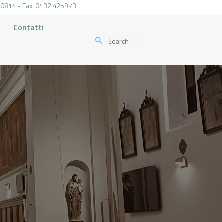
.470814 - Fax. 0432.425973
Contatti