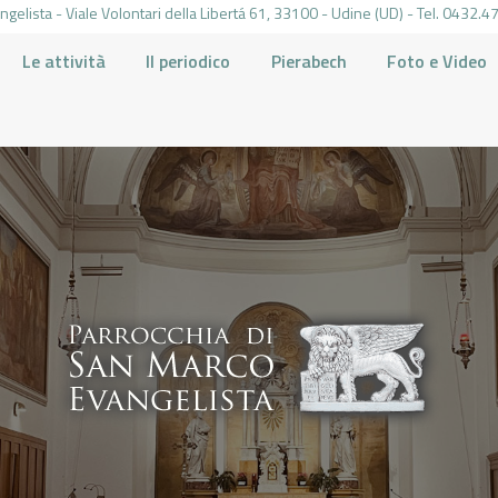
gelista - Viale Volontari della Libertá 61, 33100 - Udine (UD) - Tel. 0432
Le attività
Il periodico
Pierabech
Foto e Video
PARROCCHIA DI SAN MARCO UDINE
HOME
LA PARROCCHIA
IL PARROCO
LE ATTIVITÀ
IL PERIODICO
PIERABECH
FOTO E VIDEO