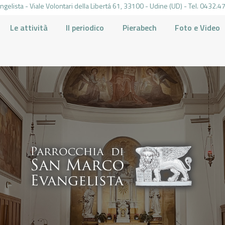
gelista - Viale Volontari della Libertá 61, 33100 - Udine (UD) - Tel. 0432
Le attività
Il periodico
Pierabech
Foto e Video
PARROCCHIA DI SAN MARCO UDINE
HOME
LA PARROCCHIA
IL PARROCO
LE ATTIVITÀ
IL PERIODICO
PIERABECH
FOTO E VIDEO