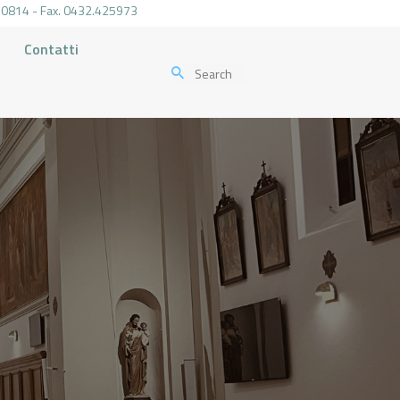
.470814 - Fax. 0432.425973
Contatti