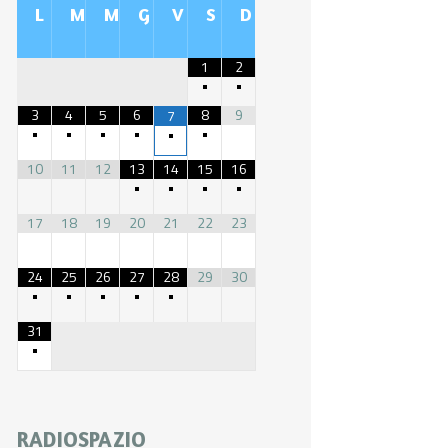
L
M
M
G
V
S
D
1
2
•
•
3
4
5
6
8
9
7
•
•
•
•
•
•
10
11
12
13
14
15
16
•
•
•
•
17
18
19
20
21
22
23
24
25
26
27
28
29
30
•
•
•
•
•
31
•
RADIOSPAZIO