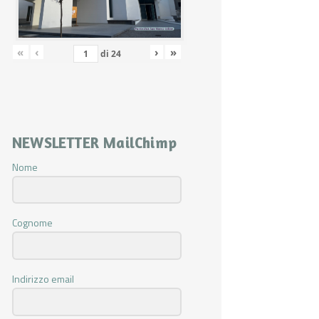
«
‹
›
»
di
24
NEWSLETTER MailChimp
Nome
Cognome
Indirizzo email