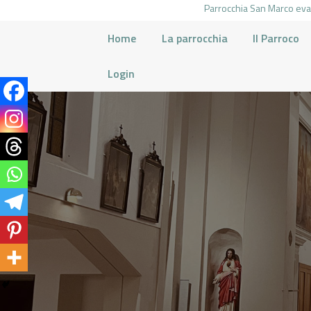
Parrocchia San Marco evan
Home
La parrocchia
Il Parroco
Login