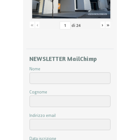
«
‹
›
»
di
24
NEWSLETTER MailChimp
Nome
Cognome
Indirizzo email
Data iscrizione