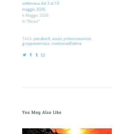
settimana dal 3 al 10
maggio 2026
4 Maggio 2026
In "News"
TAGS:
pierabech
,
avvisi
,
primecomunioni
,
gruppoemmaus
,
madonnadifatima
You May Also Like