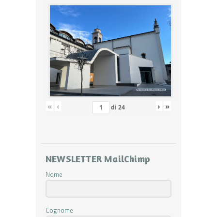
«
‹
›
»
di
24
NEWSLETTER MailChimp
Nome
Cognome