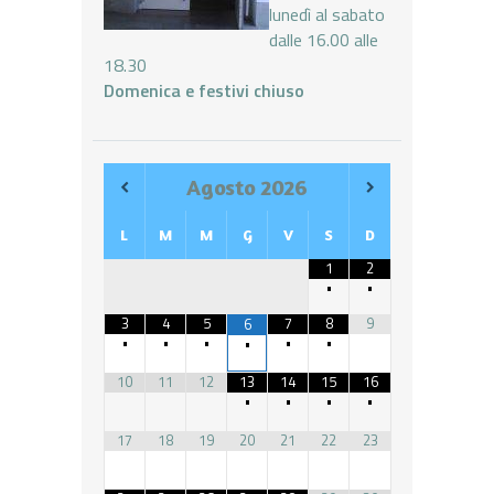
lunedì al sabato
dalle 16.00 alle
18.30
Domenica e festivi chiuso
Agosto
2026
L
M
M
G
V
S
D
1
2
•
•
3
4
5
7
8
9
6
•
•
•
•
•
•
10
11
12
13
14
15
16
•
•
•
•
17
18
19
20
21
22
23