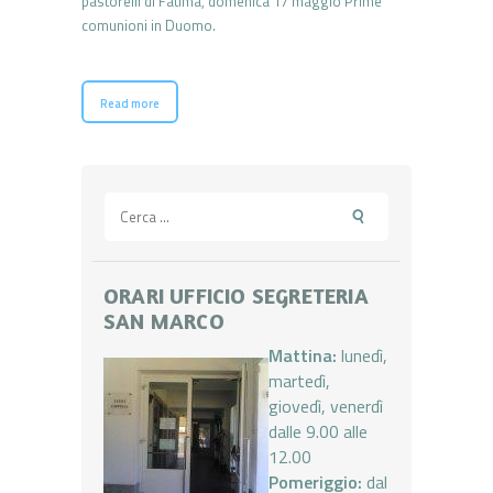
pastorelli di Fatima, domenica 17 maggio Prime
comunioni in Duomo.
Read more
Ricerca
per:
ORARI UFFICIO SEGRETERIA
SAN MARCO
Mattina:
lunedì,
martedì,
giovedì, venerdì
dalle 9.00 alle
12.00
Pomeriggio:
dal