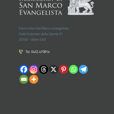
Parrocchia San Marco evangelista
Viale Volontari della Libertá 61
33100 - Udine (UD)
Tel. 0432.470814