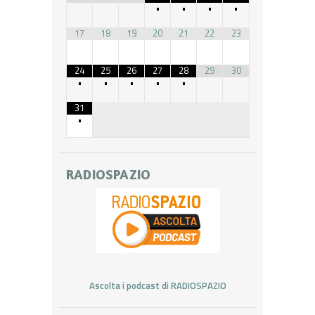
•
•
•
•
17
18
19
20
21
22
23
24
25
26
27
28
29
30
•
•
•
•
•
31
•
RADIOSPAZIO
Ascolta i podcast di RADIOSPAZIO