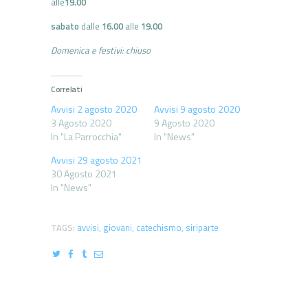
alle
19.00
sabato
dalle
16.00
alle
19.00
Domenica e festivi: chiuso
Correlati
Avvisi 2 agosto 2020
Avvisi 9 agosto 2020
3 Agosto 2020
9 Agosto 2020
In "La Parrocchia"
In "News"
Avvisi 29 agosto 2021
30 Agosto 2021
In "News"
TAGS:
avvisi
,
giovani
,
catechismo
,
siriparte