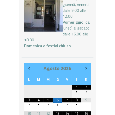
giovedì, venerdì
dalle 9.00 alle
12.00
Pomeriggio:
dal
lunedì al sabato
dalle 16.00 alle
18.30
Domenica e festivi chiuso
Agosto
2026
L
M
M
G
V
S
D
1
2
•
•
3
4
5
7
8
9
6
•
•
•
•
•
•
10
11
12
13
14
15
16