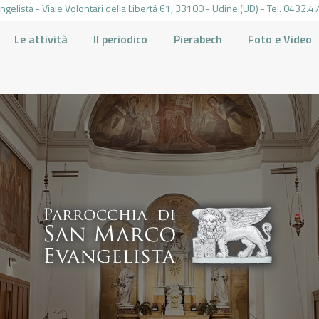
gelista - Viale Volontari della Libertá 61, 33100 - Udine (UD) - Tel. 0432
Le attività
Il periodico
Pierabech
Foto e Video
PARROCCHIA DI SAN MARCO UDINE
HOME
LA PARROCCHIA
IL PARROCO
LE ATTIVITÀ
IL PERIODICO
PIERABECH
FOTO E VIDEO