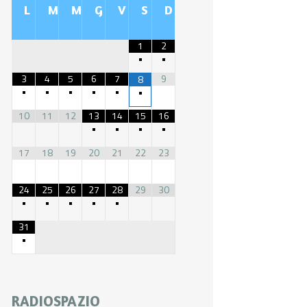
L
M
M
G
V
S
D
1
2
•
•
3
4
5
6
7
9
8
•
•
•
•
•
•
10
11
12
13
14
15
16
•
•
•
•
17
18
19
20
21
22
23
24
25
26
27
28
29
30
•
•
•
•
•
31
•
RADIOSPAZIO