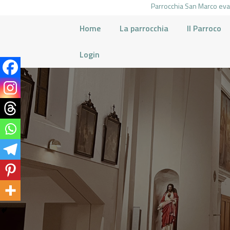
Parrocchia San Marco evan
Home
La parrocchia
Il Parroco
Login