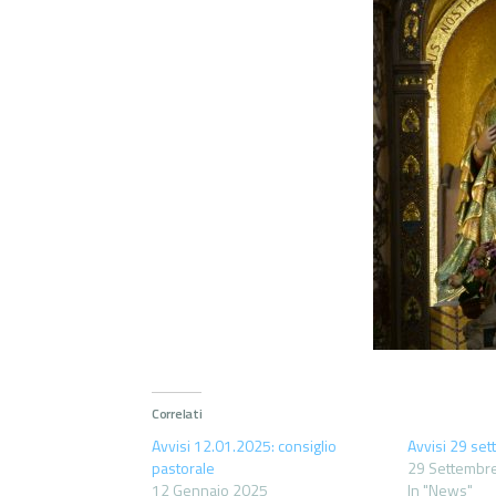
Correlati
Avvisi 12.01.2025: consiglio
Avvisi 29 se
pastorale
29 Settembr
12 Gennaio 2025
In "News"