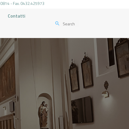
.470814 - Fax. 0432.425973
Contatti