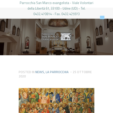
Parrocchia San Marco evangelista - Viale Volontari
della Libertá 61, 33100 - Udine (UD) - Tel.
0432.470814 - Fax. 0432.425973
PARROCCHIA DI SAN MARCO UDINE
HOME
LA PARROCCHIA
IL PARROCO
LE ATTIVITÀ
IL PERIODICO
PIERABECH
POSTED IN
NEWS
,
LA PARROCCHIA
25 OTTOBRE
2020
FOTO E VIDEO
CONTATTI
LOGIN