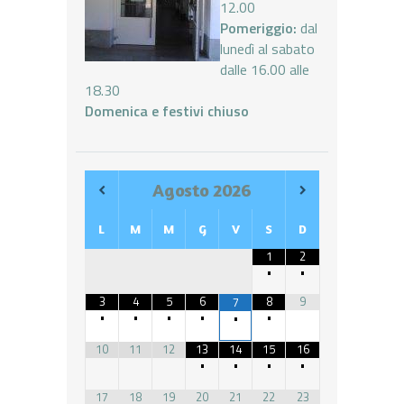
12.00
Pomeriggio:
dal
lunedì al sabato
dalle 16.00 alle
18.30
Domenica e festivi chiuso
Agosto
2026
L
M
M
G
V
S
D
1
2
•
•
3
4
5
6
8
9
7
•
•
•
•
•
•
10
11
12
13
14
15
16
•
•
•
•
17
18
19
20
21
22
23