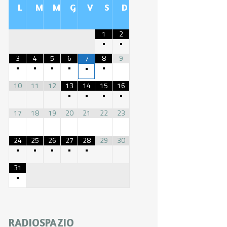
L
M
M
G
V
S
D
1
2
•
•
3
4
5
6
8
9
7
•
•
•
•
•
•
10
11
12
13
14
15
16
•
•
•
•
17
18
19
20
21
22
23
24
25
26
27
28
29
30
•
•
•
•
•
31
•
RADIOSPAZIO