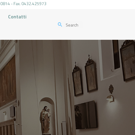
.470814 - Fax. 0432.425973
Contatti