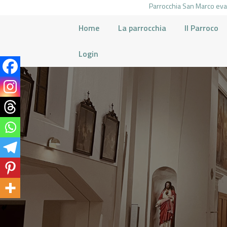
Parrocchia San Marco evan
Home
La parrocchia
Il Parroco
Login