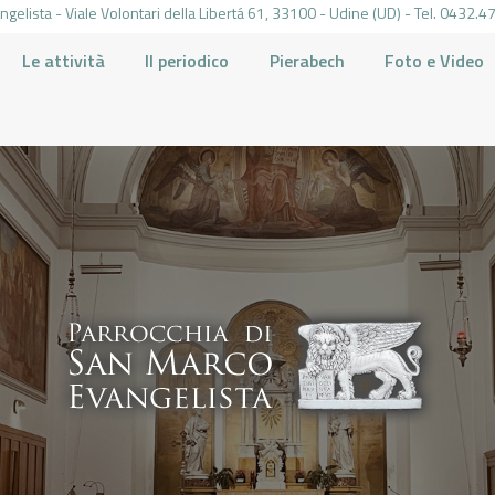
gelista - Viale Volontari della Libertá 61, 33100 - Udine (UD) - Tel. 0432
Le attività
Il periodico
Pierabech
Foto e Video
PARROCCHIA DI SAN MARCO UDINE
HOME
LA PARROCCHIA
IL PARROCO
LE ATTIVITÀ
IL PERIODICO
PIERABECH
FOTO E VIDEO