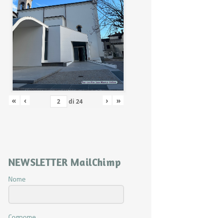
«
‹
›
»
di
24
NEWSLETTER MailChimp
Nome
Cognome