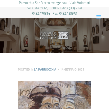
Parrocchia San Marco evangelista - Viale Volontari
della Libertá 61, 33100 - Udine (UD) - Tel.
0432.470814 - Fax. 0432.425973
PARROCCHIA DI SAN MARCO UDINE
HOME
LA PARROCCHIA
IL PARROCO
LE ATTIVITÀ
IL PERIODICO
PIERABECH
POSTED IN
LA PARROCCHIA
14 GENNAIO 2021
FOTO E VIDEO
CONTATTI
LOGIN