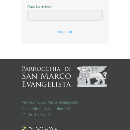
Data iscrizione
ISCRIVIMI
Parrocchia San Marco evangelista
Viale Volontari della Libertá 61
33100 - Udine (UD)
Tel. 0432.470814