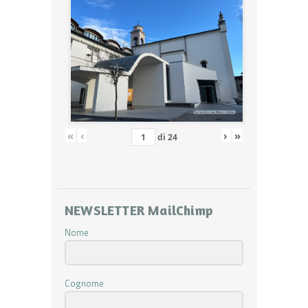
«
‹
›
»
di
24
NEWSLETTER MailChimp
Nome
Cognome