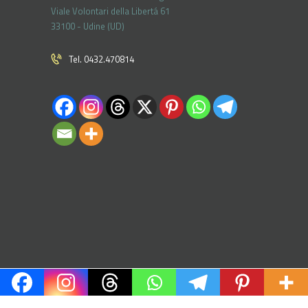
Viale Volontari della Libertá 61
33100 - Udine (UD)
Tel. 0432.470814