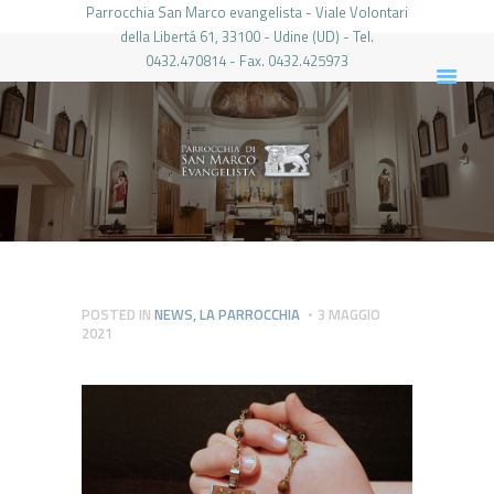
Parrocchia San Marco evangelista - Viale Volontari
della Libertá 61, 33100 - Udine (UD) - Tel.
0432.470814 - Fax. 0432.425973
PARROCCHIA DI SAN MARCO UDINE
HOME
LA PARROCCHIA
IL PARROCO
LE ATTIVITÀ
IL PERIODICO
PIERABECH
POSTED IN
NEWS
,
LA PARROCCHIA
3 MAGGIO
2021
FOTO E VIDEO
CONTATTI
LOGIN