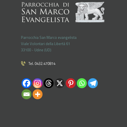
Parrocchia San Marco evangelista
Viale Volontari della Libertá 61
33100 - Udine (UD)
Tel. 0432.470814