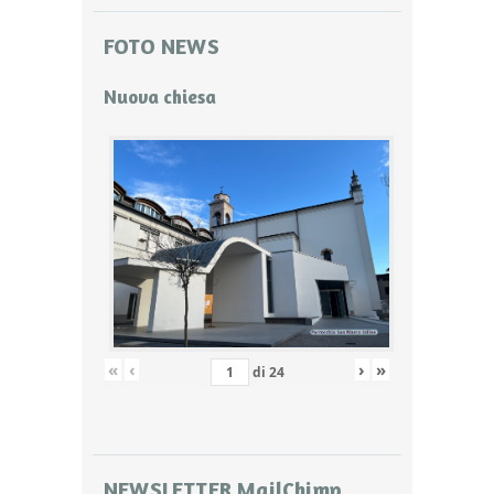
FOTO NEWS
Nuova chiesa
«
‹
›
»
di
24
NEWSLETTER MailChimp