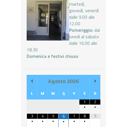
martedì,
giovedì, venerdì
dalle 9.00 alle
12.00
Pomeriggio:
dal
lunedì al sabato
dalle 16.00 alle
18.30
Domenica e festivi chiuso
Agosto
2026
L
M
M
G
V
S
D
1
2
•
•
3
4
5
7
8
9
6
•
•
•
•
•
•