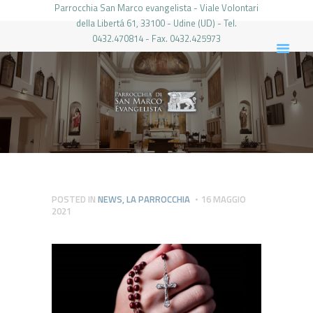
Parrocchia San Marco evangelista - Viale Volontari
della Libertá 61, 33100 - Udine (UD) - Tel.
0432.470814 - Fax. 0432.425973
PARROCCHIA DI SAN MARCO UDINE
HOME
LA PARROCCHIA
IL PARROCO
LE ATTIVITÀ
IL PERIODICO
PIERABECH
POSTED IN
NEWS
,
LA PARROCCHIA
16 MAGGIO
2021
FOTO E VIDEO
CONTATTI
LOGIN