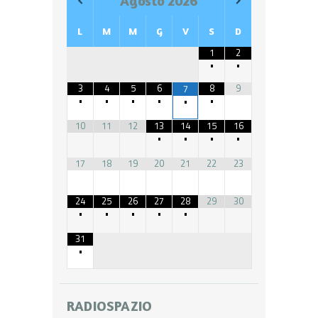
Agosto
2026
L
M
M
G
V
S
D
1
2
•
•
3
4
5
6
8
9
7
•
•
•
•
•
•
10
11
12
13
14
15
16
•
•
•
•
17
18
19
20
21
22
23
24
25
26
27
28
29
30
•
•
•
•
•
31
•
RADIOSPAZIO