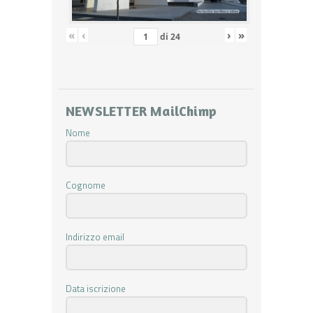
«
‹
›
»
di
24
NEWSLETTER MailChimp
Nome
Cognome
Indirizzo email
Data iscrizione