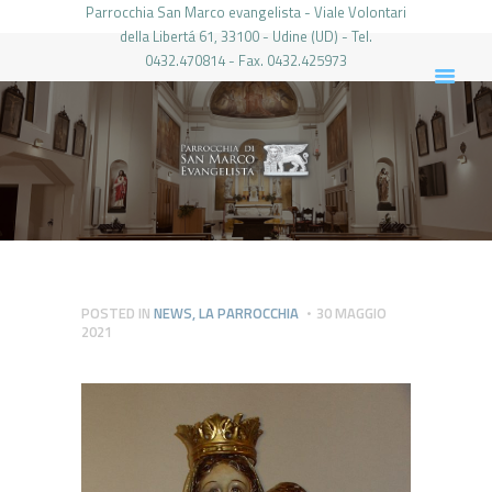
Parrocchia San Marco evangelista - Viale Volontari
della Libertá 61, 33100 - Udine (UD) - Tel.
0432.470814 - Fax. 0432.425973
PARROCCHIA DI SAN MARCO UDINE
HOME
LA PARROCCHIA
IL PARROCO
LE ATTIVITÀ
IL PERIODICO
PIERABECH
POSTED IN
NEWS
,
LA PARROCCHIA
30 MAGGIO
2021
FOTO E VIDEO
CONTATTI
LOGIN