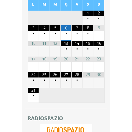
L
M
M
G
V
S
D
1
2
•
•
3
4
5
7
8
9
6
•
•
•
•
•
•
10
11
12
13
14
15
16
•
•
•
•
17
18
19
20
21
22
23
24
25
26
27
28
29
30
•
•
•
•
•
31
•
RADIOSPAZIO