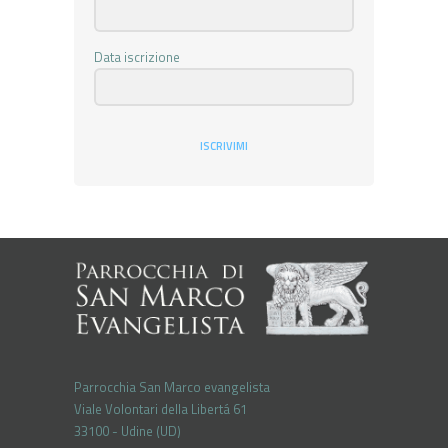
Data iscrizione
ISCRIVIMI
Parrocchia San Marco evangelista
Viale Volontari della Libertá 61
33100 - Udine (UD)