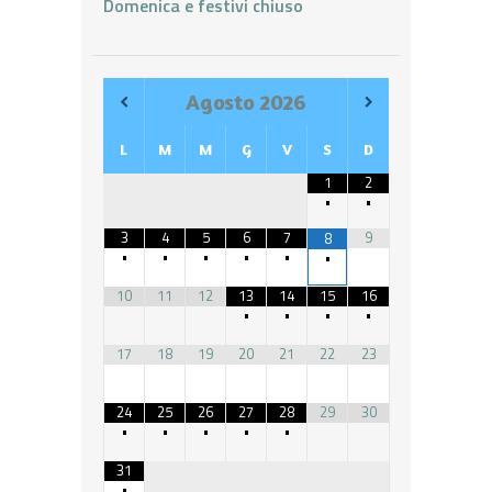
Domenica e festivi chiuso
Agosto
2026
L
M
M
G
V
S
D
1
2
•
•
3
4
5
6
7
9
8
•
•
•
•
•
•
10
11
12
13
14
15
16
•
•
•
•
17
18
19
20
21
22
23
24
25
26
27
28
29
30
•
•
•
•
•
31
•