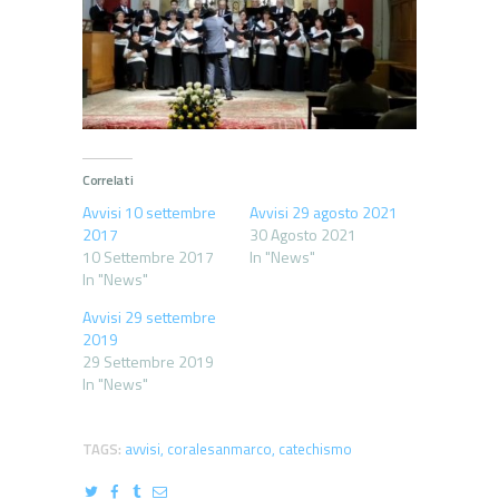
Correlati
Avvisi 10 settembre
Avvisi 29 agosto 2021
2017
30 Agosto 2021
10 Settembre 2017
In "News"
In "News"
Avvisi 29 settembre
2019
29 Settembre 2019
In "News"
TAGS:
avvisi
,
coralesanmarco
,
catechismo