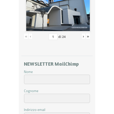
«
‹
›
»
di
24
NEWSLETTER MailChimp
Nome
Cognome
Indirizzo email