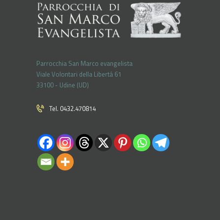
Parrocchia San Marco evangelista
Viale Volontari della Libertá 61
33100 - Udine (UD)
Tel. 0432.470814