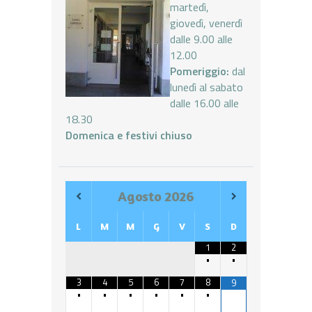
martedì,
giovedì, venerdì
dalle 9.00 alle
12.00
Pomeriggio:
dal
lunedì al sabato
dalle 16.00 alle
18.30
Domenica e festivi chiuso
Agosto
2026
L
M
M
G
V
S
D
1
2
•
•
3
4
5
6
7
8
9
•
•
•
•
•
•