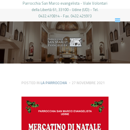
Parrocchia San Marco evangelista - Viale Volontari
della Libertá 61, 33100 - Udine (UD) - Tel.
0432.470814 - Fax. 0432.425973
PARROCCHIA DI SAN MARCO UDINE
HOME
LA PARROCCHIA
IL PARROCO
LE ATTIVITÀ
IL PERIODICO
PIERABECH
POSTED IN
LA PARROCCHIA
27 NOVEMBRE 2021
FOTO E VIDEO
CONTATTI
LOGIN