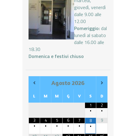
martedì,
giovedì, venerdì
dalle 9.00 alle
12.00
Pomeriggio:
dal
lunedì al sabato
dalle 16.00 alle
18.30
Domenica e festivi chiuso
Agosto
2026
L
M
M
G
V
S
D
1
2
•
•
3
4
5
6
7
9
8
•
•
•
•
•
•