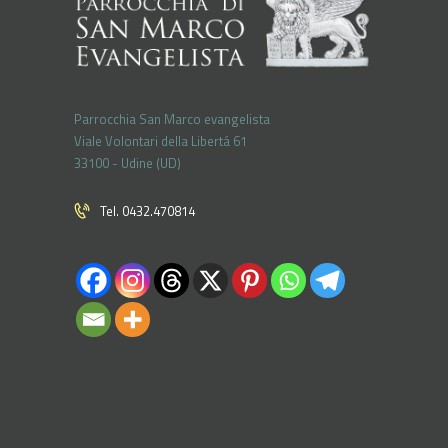
Parrocchia San Marco evangelista
Viale Volontari della Libertá 61
33100 - Udine (UD)
Tel. 0432.470814