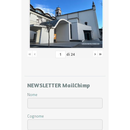
«
‹
›
»
di
24
NEWSLETTER MailChimp
Nome
Cognome