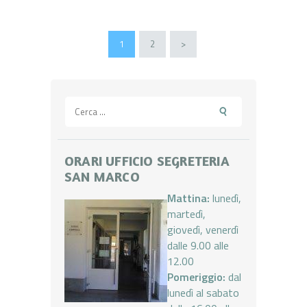
Paginazione
PAGE
1
PAGE
2
>
degli
articoli
Ricerca
per:
ORARI UFFICIO SEGRETERIA
SAN MARCO
Mattina:
lunedì,
martedì,
giovedì, venerdì
dalle 9.00 alle
12.00
Pomeriggio:
dal
lunedì al sabato