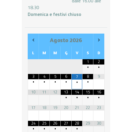
dalle 16.00 alle
18.30
Domenica e festivi chiuso
Agosto
2026
L
M
M
G
V
S
D
1
2
•
•
3
4
5
6
8
9
7
•
•
•
•
•
•
10
11
12
13
14
15
16
•
•
•
•
17
18
19
20
21
22
23
24
25
26
27
28
29
30
•
•
•
•
•