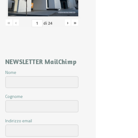
«
‹
›
»
di
24
NEWSLETTER MailChimp
Nome
Cognome
Indirizzo email