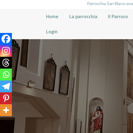
Parrocchia San Marco evan
Home
La parrocchia
Il Parroco
Login