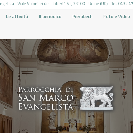
gelista - Viale Volontari della Libertá 61, 33100 - Udine (UD) - Tel. 0432
Le attività
Il periodico
Pierabech
Foto e Video
PARROCCHIA DI SAN MARCO UDINE
HOME
LA PARROCCHIA
IL PARROCO
LE ATTIVITÀ
IL PERIODICO
PIERABECH
FOTO E VIDEO