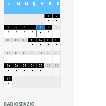
L
M
M
G
V
S
D
1
2
•
•
3
4
5
6
8
9
7
•
•
•
•
•
•
10
11
12
13
14
15
16
•
•
•
•
17
18
19
20
21
22
23
24
25
26
27
28
29
30
•
•
•
•
•
31
•
RADIOSPAZIO