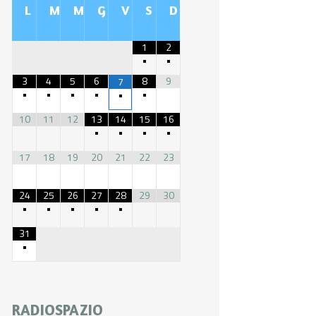
L
M
M
G
V
S
D
1
2
•
•
3
4
5
6
8
9
7
•
•
•
•
•
•
10
11
12
13
14
15
16
•
•
•
•
17
18
19
20
21
22
23
24
25
26
27
28
29
30
•
•
•
•
•
31
•
RADIOSPAZIO