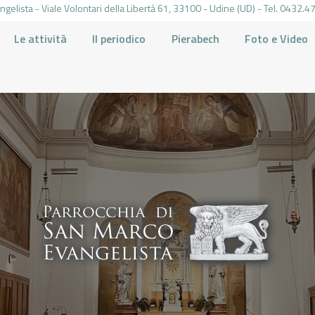
gelista - Viale Volontari della Libertá 61, 33100 - Udine (UD) - Tel. 0432
Le attività
Il periodico
Pierabech
Foto e Video
PARROCCHIA DI SAN MARCO UDINE
HOME
LA PARROCCHIA
IL PARROCO
LE ATTIVITÀ
IL PERIODICO
PIERABECH
FOTO E VIDEO