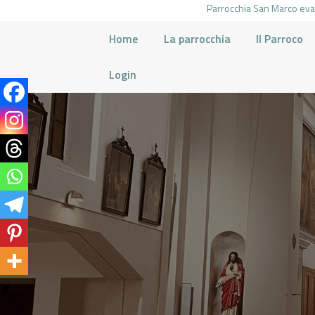
Parrocchia San Marco evan
Home
La parrocchia
Il Parroco
Login