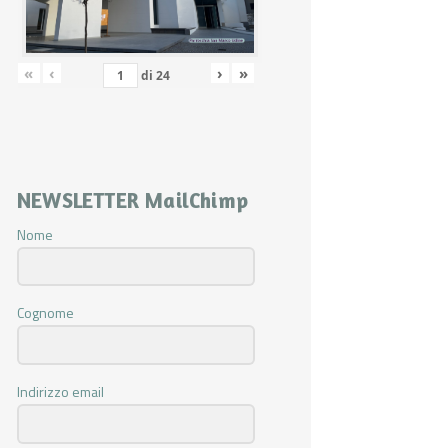
«
‹
›
»
di
24
NEWSLETTER MailChimp
Nome
Cognome
Indirizzo email