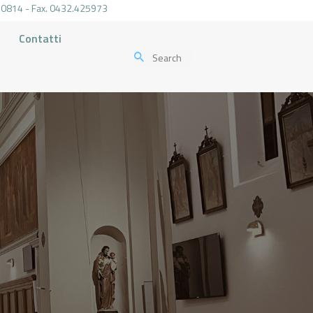
.470814 - Fax. 0432.425973
Contatti