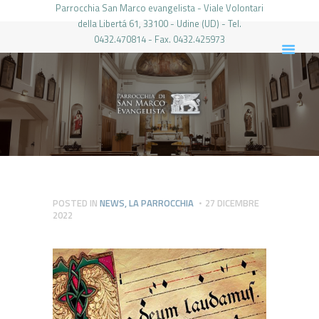
Parrocchia San Marco evangelista - Viale Volontari
della Libertá 61, 33100 - Udine (UD) - Tel.
0432.470814 - Fax. 0432.425973
PARROCCHIA DI SAN MARCO UDINE
HOME
LA PARROCCHIA
IL PARROCO
LE ATTIVITÀ
IL PERIODICO
PIERABECH
POSTED IN
NEWS
,
LA PARROCCHIA
27 DICEMBRE
2022
FOTO E VIDEO
CONTATTI
LOGIN