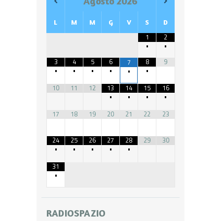
Agosto
2026
L
M
M
G
V
S
D
1
2
•
•
3
4
5
6
8
9
7
•
•
•
•
•
•
10
11
12
13
14
15
16
•
•
•
•
17
18
19
20
21
22
23
24
25
26
27
28
29
30
•
•
•
•
•
31
•
RADIOSPAZIO