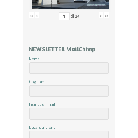
«
‹
›
»
di
24
NEWSLETTER MailChimp
Nome
Cognome
Indirizzo email
Data iscrizione