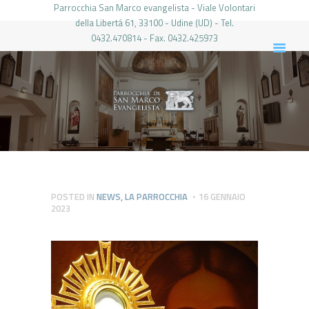
Parrocchia San Marco evangelista - Viale Volontari
della Libertá 61, 33100 - Udine (UD) - Tel.
0432.470814 - Fax. 0432.425973
PARROCCHIA DI SAN MARCO UDINE
HOME
LA PARROCCHIA
IL PARROCO
LE ATTIVITÀ
IL PERIODICO
PIERABECH
POSTED IN
NEWS
,
LA PARROCCHIA
16 GENNAIO
2023
FOTO E VIDEO
CONTATTI
LOGIN