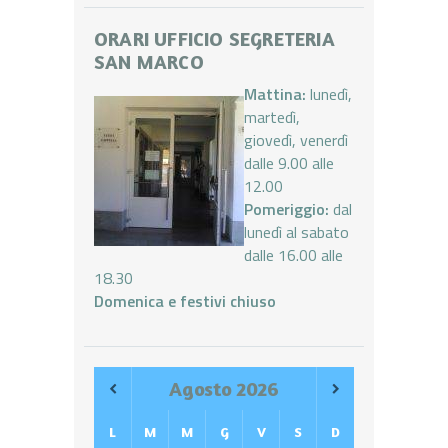
ORARI UFFICIO SEGRETERIA
SAN MARCO
Mattina:
lunedì,
martedì,
giovedì, venerdì
dalle 9.00 alle
12.00
Pomeriggio:
dal
lunedì al sabato
dalle 16.00 alle
18.30
Domenica e festivi chiuso
Agosto
2026
L
M
M
G
V
S
D