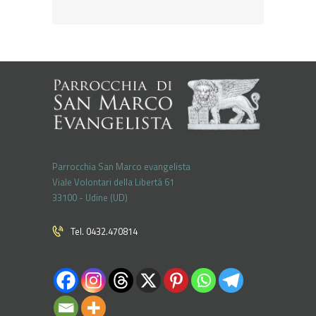
Parrocchia San Marco evangelista
Viale Volontari della Libertá 61
33100 - Udine (UD)
Tel. 0432.470814