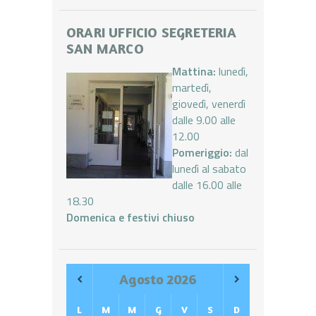
ORARI UFFICIO SEGRETERIA
SAN MARCO
Mattina:
lunedì,
martedì,
giovedì, venerdì
dalle 9.00 alle
12.00
Pomeriggio:
dal
lunedì al sabato
dalle 16.00 alle
18.30
Domenica e festivi chiuso
Agosto
2026
L
M
M
G
V
S
D