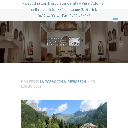
Parrocchia San Marco evangelista - Viale Volontari
della Libertá 61, 33100 - Udine (UD) - Tel.
0432.470814 - Fax. 0432.425973
PARROCCHIA DI SAN MARCO UDINE
HOME
LA PARROCCHIA
IL PARROCO
LE ATTIVITÀ
IL PERIODICO
PIERABECH
POSTED IN
LA PARROCCHIA
,
PIERABECH
16
LUGLIO 2023
FOTO E VIDEO
CONTATTI
LOGIN