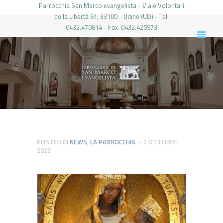
Parrocchia San Marco evangelista - Viale Volontari
della Libertá 61, 33100 - Udine (UD) - Tel.
0432.470814 - Fax. 0432.425973
PARROCCHIA DI SAN MARCO UDINE
HOME
LA PARROCCHIA
IL PARROCO
LE ATTIVITÀ
IL PERIODICO
PIERABECH
POSTED IN
NEWS
,
LA PARROCCHIA
2 OTTOBRE
2023
FOTO E VIDEO
CONTATTI
LOGIN