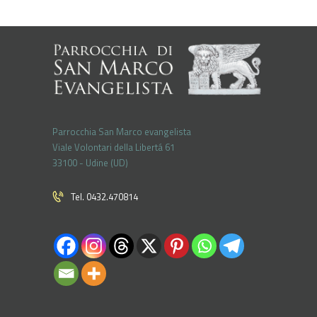
Parrocchia San Marco evangelista
Viale Volontari della Libertá 61
33100 - Udine (UD)
Tel. 0432.470814