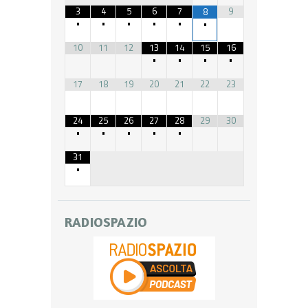
3
4
5
6
7
9
8
•
•
•
•
•
•
10
11
12
13
14
15
16
•
•
•
•
17
18
19
20
21
22
23
24
25
26
27
28
29
30
•
•
•
•
•
31
•
RADIOSPAZIO