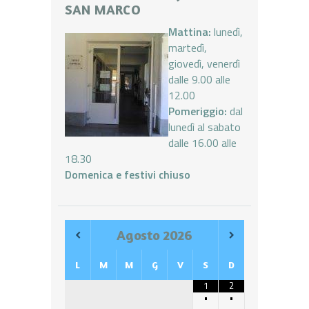
SAN MARCO
Mattina:
lunedì,
martedì,
giovedì, venerdì
dalle 9.00 alle
12.00
Pomeriggio:
dal
lunedì al sabato
dalle 16.00 alle
18.30
Domenica e festivi chiuso
Agosto
2026
L
M
M
G
V
S
D
1
2
•
•