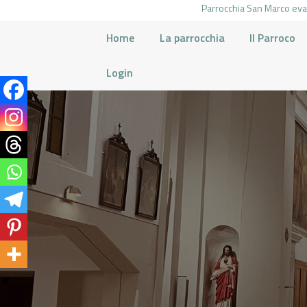
Parrocchia San Marco evan
Home
La parrocchia
Il Parroco
Login