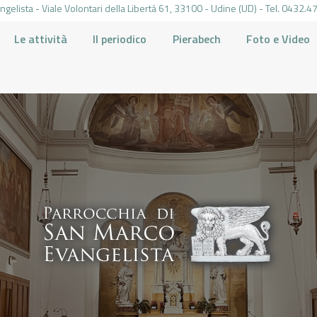
gelista - Viale Volontari della Libertá 61, 33100 - Udine (UD) - Tel. 0432
Le attività
Il periodico
Pierabech
Foto e Video
PARROCCHIA DI SAN MARCO UDINE
HOME
LA PARROCCHIA
IL PARROCO
LE ATTIVITÀ
IL PERIODICO
PIERABECH
FOTO E VIDEO