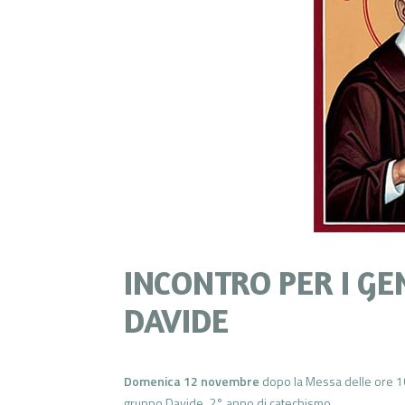
INCONTRO PER I GE
DAVIDE
Domenica 12 novembre
dopo la Messa delle ore 10
gruppo Davide, 2° anno di catechismo.