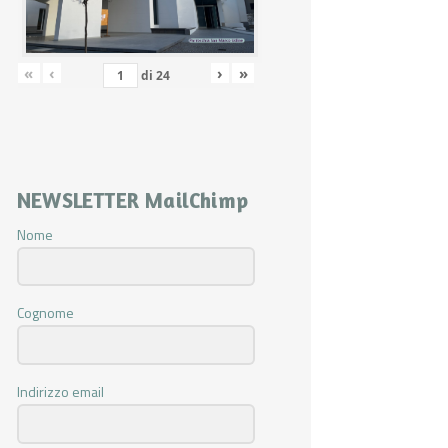
«
‹
›
»
di
24
NEWSLETTER MailChimp
Nome
Cognome
Indirizzo email