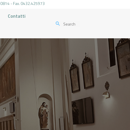
.470814 - Fax. 0432.425973
Contatti