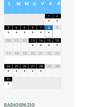
L
M
M
G
V
S
D
1
2
•
•
3
4
5
6
7
9
8
•
•
•
•
•
•
10
11
12
13
14
15
16
•
•
•
•
17
18
19
20
21
22
23
24
25
26
27
28
29
30
•
•
•
•
•
31
•
RADIOSPAZIO