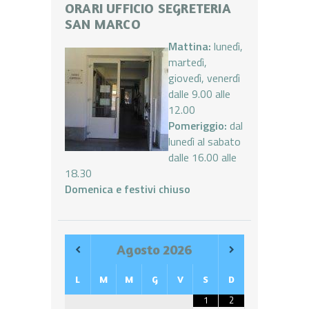
ORARI UFFICIO SEGRETERIA
SAN MARCO
Mattina:
lunedì,
martedì,
giovedì, venerdì
dalle 9.00 alle
12.00
Pomeriggio:
dal
lunedì al sabato
dalle 16.00 alle
18.30
Domenica e festivi chiuso
Agosto
2026
L
M
M
G
V
S
D
1
2