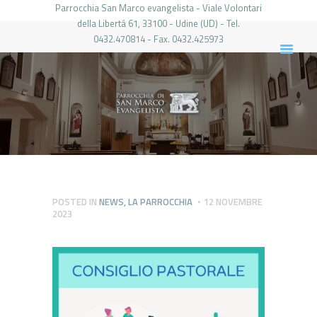
Parrocchia San Marco evangelista - Viale Volontari
della Libertá 61, 33100 - Udine (UD) - Tel.
0432.470814 - Fax. 0432.425973
PARROCCHIA DI SAN MARCO UDINE
HOME
LA PARROCCHIA
IL PARROCO
LE ATTIVITÀ
IL PERIODICO
PIERABECH
POSTED IN
NEWS
,
LA PARROCCHIA
12 NOVEMBRE
2023
FOTO E VIDEO
CONTATTI
LOGIN