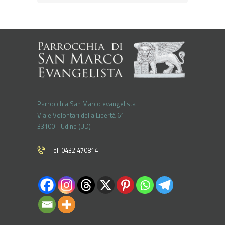
Parrocchia San Marco evangelista
Viale Volontari della Libertá 61
33100 - Udine (UD)
Tel. 0432.470814